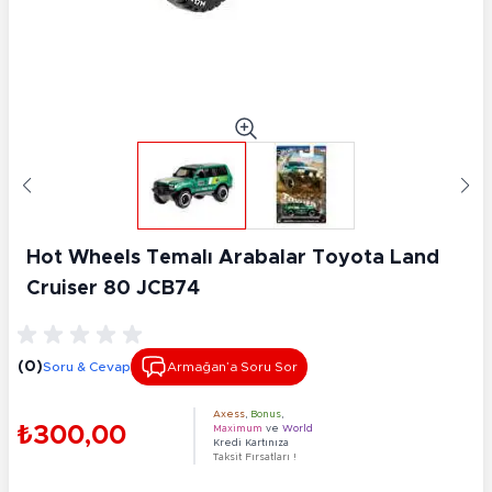
Hot Wheels Temalı Arabalar Toyota Land
Cruiser 80 JCB74
(0)
Soru & Cevap
Armağan’a Soru Sor
Axess
,
Bonus
,
₺300,00
Maximum
ve
World
Kredi Kartınıza
Taksit Fırsatları !