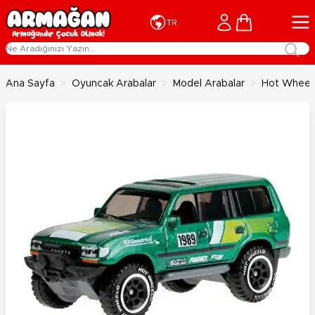
İçeriğe geç
Cart
TR
Ana Sayfa
>
Oyuncak Arabalar
>
Model Arabalar
>
Hot Wheels