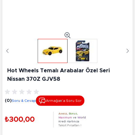
Hot Wheels Temalı Arabalar Özel Seri
Nissan 370Z GJV58
(0)
Soru & Cevap
Armağan’a Soru Sor
Axess
,
Bonus
,
₺300,00
Maximum
ve
World
Kredi Kartınıza
Taksit Fırsatları !