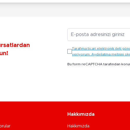
E-posta Adresiniz
ırsatlardan
Tarafıma ticari elektronik ileti 
un!
veriyorum. Aydınlatma metnini o
Bu form reCAPTCHA tarafından koru
Hakkımızda
orular
Hakkımızda