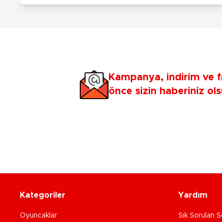
Kampanya, indirim ve f
önce sizin haberiniz ols
Kategoriler
Yardım
Oyuncaklar
Sık Sorulan S