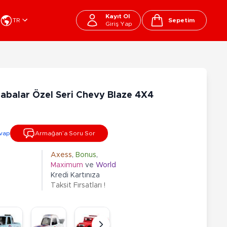
Kayıt Ol
TR
Sepetim
Giriş Yap
Cart
apı Oyuncakları
Kırtasiye - Okul
EGO
Okul Çantaları
abalar Özel Seri Chevy Blaze 4X4
sini
Beslenme Çantası
ega Bloks
Kalem Çantası
şitli Bloklar
Okul Araç Gereçleri
vap
Armağan’a Soru Sor
Matara
arti ve Özel Günler
10-12 Yaş
13+ Yaş
Kitaplar
Axess
,
Bonus
,
Maximum
ve
World
ostüm
Peluşlar
Kredi Kartınıza
rti Malzemeleri
Taksit Fırsatları !
lbaşı Ürünleri
Ty Peluşlar
Fonksiyonel Peluşlar
çık Hava - Spor - Deniz
Lisanslı Peluşlar