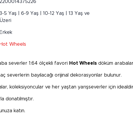
2200014375226
3-5 Yaş | 6-9 Yaş | 10-12 Yaş | 13 Yaş ve
Üzeri
Erkek
Hot Wheels
aba severler 1:64 ölçekli favori
Hot Wheels
döküm arabalard
 severlerin bayılacağı orijinal dekorasyonlar bulunur.
r, koleksiyoncular ve her yaştan yarışseverler için idealdir
la donatılmıştır.
unuza katın.