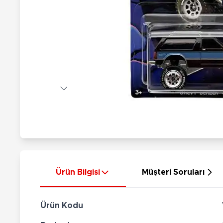
Nerf
Hayvan Figürler
Silahlar
Çeşitli Figürler
Silah Setleri
Koleksiyon Figürler
Kılıç Setleri
Elektronik Ürünler
Ok Setleri
Çeşitli Elektronik Ürünler
Ürün Bilgisi
Müşteri Soruları
Ürün Kodu