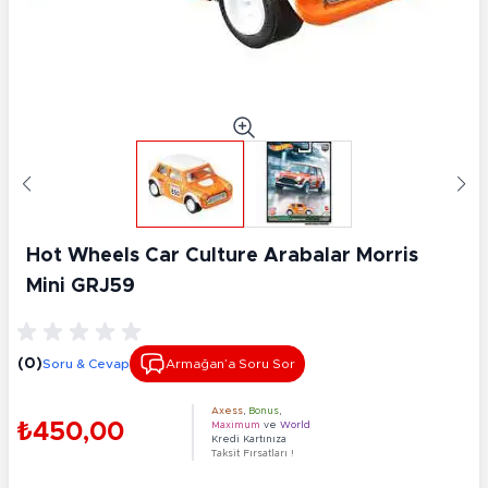
Hot Wheels Car Culture Arabalar Morris
Mini GRJ59
(0)
Soru & Cevap
Armağan’a Soru Sor
Axess
,
Bonus
,
₺450,00
Maximum
ve
World
Kredi Kartınıza
Taksit Fırsatları !