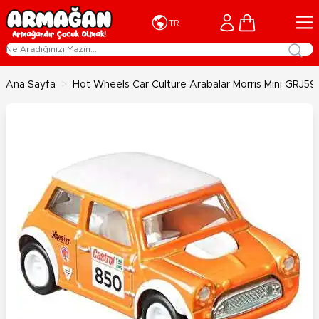
İçeriğe geç
Cart
TR
Ana Sayfa
>
Hot Wheels Car Culture Arabalar Morris Mini GRJ59