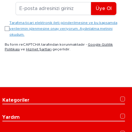
E-posta Adresiniz
Üye Ol
Tarafıma ticari elektronik ileti gönderilmesine ve bu kapsamda
verilerimin işlenmesine onay veriyorum. Aydınlatma metnini
okudum.
Bu form reCAPTCHA tarafından korunmaktadır -
Google Gizlilik
Politikası
ve
Hizmet Şartları
geçerlidir.
Kategoriler
Yardım