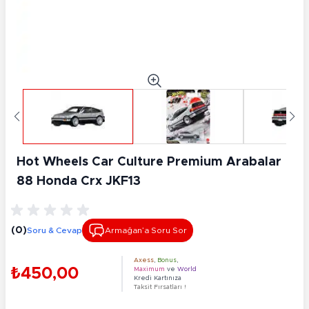
Hot Wheels Car Culture Premium Arabalar
88 Honda Crx JKF13
(0)
Soru & Cevap
Armağan’a Soru Sor
Axess
,
Bonus
,
₺450,00
Maximum
ve
World
Kredi Kartınıza
Taksit Fırsatları !