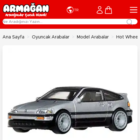
İçeriğe geç
Cart
TR
Ana Sayfa
>
Oyuncak Arabalar
>
Model Arabalar
>
Hot Wheels