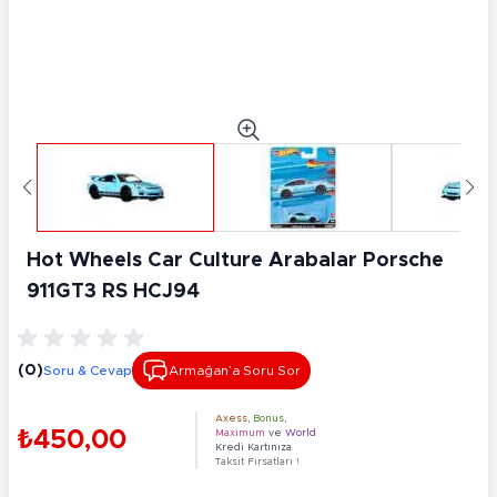
Hot Wheels Car Culture Arabalar Porsche
911GT3 RS HCJ94
(0)
Soru & Cevap
Armağan’a Soru Sor
Axess
,
Bonus
,
₺450,00
Maximum
ve
World
Kredi Kartınıza
Taksit Fırsatları !