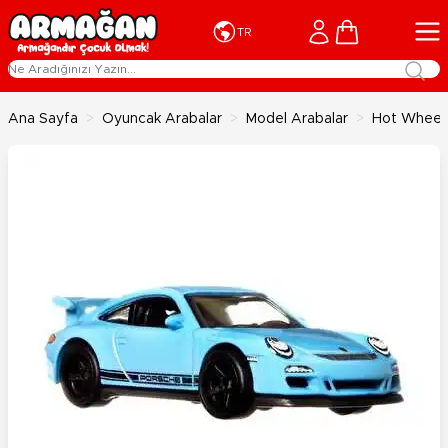
İçeriğe geç
Cart
TR
Ana Sayfa
>
Oyuncak Arabalar
>
Model Arabalar
>
Hot Wheels