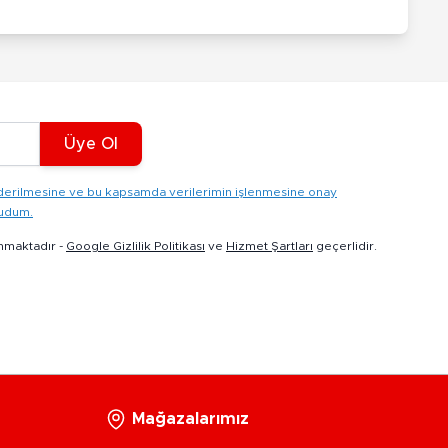
Üye Ol
gönderilmesine ve bu kapsamda verilerimin işlenmesine onay
kudum.
nmaktadır -
Google Gizlilik Politikası
ve
Hizmet Şartları
geçerlidir.
Mağazalarımız