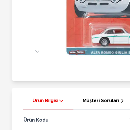
Nerf
Hayvan Figürler
Silahlar
Çeşitli Figürler
Silah Setleri
Koleksiyon Figürler
Kılıç Setleri
Elektronik Ürünler
Ok Setleri
Çeşitli Elektronik Ürünler
Ürün Bilgisi
Müşteri Soruları
Ürün Kodu