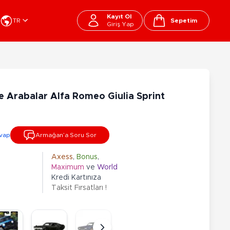
Kayıt Ol
TR
Sepetim
Giriş Yap
Cart
apı Oyuncakları
Kırtasiye - Okul
EGO
Okul Çantaları
e Arabalar Alfa Romeo Giulia Sprint
sini
Beslenme Çantası
ega Bloks
Kalem Çantası
şitli Bloklar
Okul Araç Gereçleri
vap
Armağan’a Soru Sor
Matara
arti ve Özel Günler
10-12 Yaş
13+ Yaş
Kitaplar
Axess
,
Bonus
,
Maximum
ve
World
ostüm
Peluşlar
Kredi Kartınıza
rti Malzemeleri
Taksit Fırsatları !
lbaşı Ürünleri
Ty Peluşlar
Fonksiyonel Peluşlar
çık Hava - Spor - Deniz
Lisanslı Peluşlar