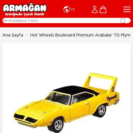
İçeriğe geç
Cart
TR
Ana Sayfa
>
Hot Wheels Boulevard Premium Arabalar '70 Plym