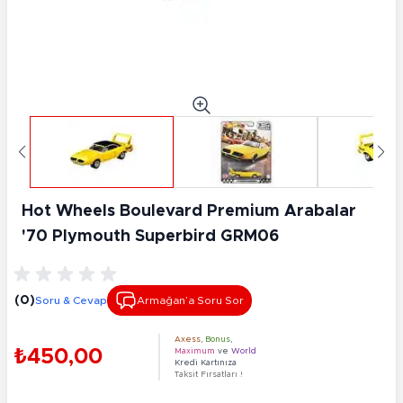
Hot Wheels Boulevard Premium Arabalar
'70 Plymouth Superbird GRM06
(0)
Soru & Cevap
Armağan’a Soru Sor
Axess
,
Bonus
,
₺450,00
Maximum
ve
World
Kredi Kartınıza
Taksit Fırsatları !