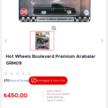
Hot Wheels Boulevard Premi̇um Arabalar
GRM09
(0)
Soru & Cevap
Armağan’a Soru Sor
Axess
,
Bonus
,
₺450,00
Maximum
ve
World
Kredi Kartınıza
Taksit Fırsatları !