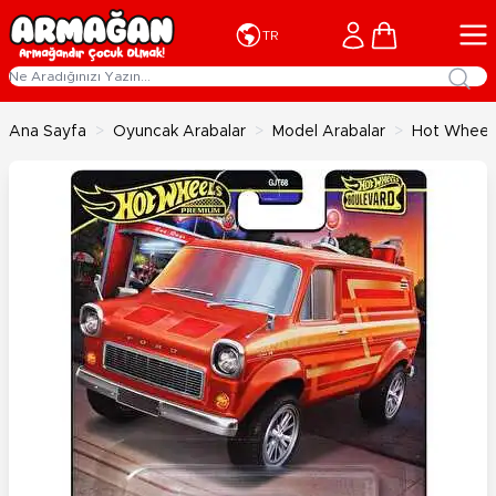
İçeriğe geç
Cart
TR
Ana Sayfa
>
Oyuncak Arabalar
>
Model Arabalar
>
Hot Wheels