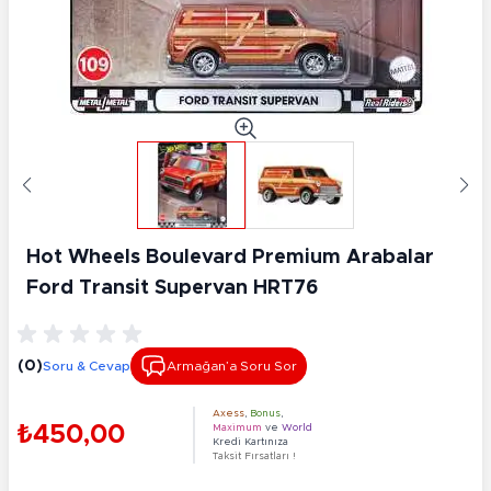
Hot Wheels Boulevard Premium Arabalar
Ford Transit Supervan HRT76
(0)
Soru & Cevap
Armağan’a Soru Sor
Axess
,
Bonus
,
₺450,00
Maximum
ve
World
Kredi Kartınıza
Taksit Fırsatları !