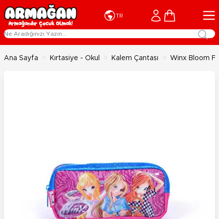
İçeriğe geç
Cart
TR
Ana Sayfa
>
Kırtasiye - Okul
>
Kalem Çantası
>
Winx Bloom Fl