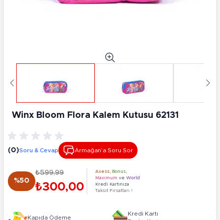
Winx Bloom Flora Kalem Kutusu 62131
(0)
Soru & Cevap
Armağan’a Soru Sor
₺599,99
Axess
,
Bonus
,
Maximum
ve
World
%50
₺300,00
Kredi Kartınıza
Taksit Fırsatları !
Kredi Kartı
Kapıda Ödeme