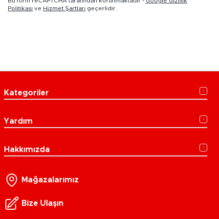
Bu form reCAPTCHA tarafından korunmaktadır -
Google Gizlilik
Politikası
ve
Hizmet Şartları
geçerlidir.
Kategoriler
Yardım
Hakkımızda
Mağazalarımız
Bize Ulaşın