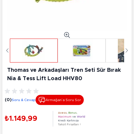
Thomas ve Arkadaşları Tren Seti Sür Bırak
Nia & Tess Lift Load HHV80
(0)
Soru & Cevap
Armağan’a Soru Sor
Axess
,
Bonus
,
₺1.149,99
Maximum
ve
World
Kredi Kartınıza
Taksit Fırsatları !