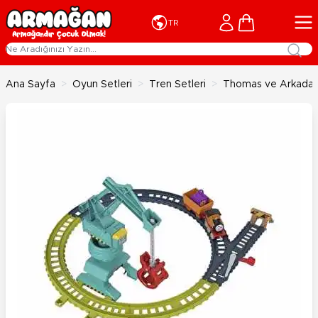
İçeriğe geç
Cart
TR
Ana Sayfa
>
Oyun Setleri
>
Tren Setleri
>
Thomas ve Arkadaşla