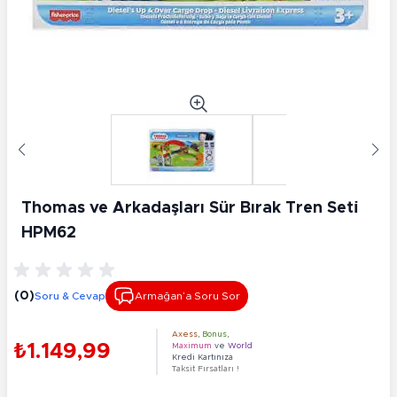
Thomas ve Arkadaşları Sür Bırak Tren Seti̇
HPM62
(0)
Soru & Cevap
Armağan’a Soru Sor
Axess
,
Bonus
,
₺1.149,99
Maximum
ve
World
Kredi Kartınıza
Taksit Fırsatları !