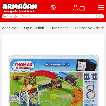
İçeriğe geç
Cart
TR
Ana Sayfa
>
Oyun Setleri
>
Tren Setleri
>
Thomas ve Arkadaşla