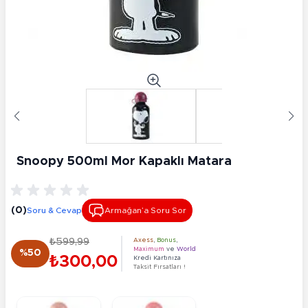
Snoopy 500ml Mor Kapaklı Matara
(0)
Soru & Cevap
Armağan’a Soru Sor
₺599,99
Axess
,
Bonus
,
Maximum
ve
World
%50
₺300,00
Kredi Kartınıza
Taksit Fırsatları !