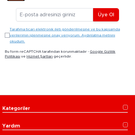
E-posta Adresiniz
Üye Ol
Tarafıma ticari elektronik ileti gönderilmesine ve bu kapsamda
verilerimin işlenmesine onay veriyorum. Aydınlatma metnini
okudum.
Bu form reCAPTCHA tarafından korunmaktadır -
Google Gizlilik
Politikası
ve
Hizmet Şartları
geçerlidir.
Kategoriler
Yardım