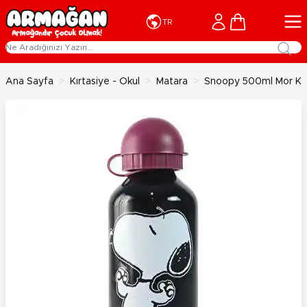
İçeriğe geç
Cart
TR
Ana Sayfa
>
Kırtasiye - Okul
>
Matara
>
Snoopy 500ml Mor Kap