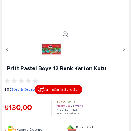
Pritt Pastel Boya 12 Renk Karton Kutu
(0)
Soru & Cevap
Armağan’a Soru Sor
Axess
,
Bonus
,
₺130,00
Maximum
ve
World
Kredi Kartınıza
Taksit Fırsatları !
Kredi Kartı
Kapıda Ödeme