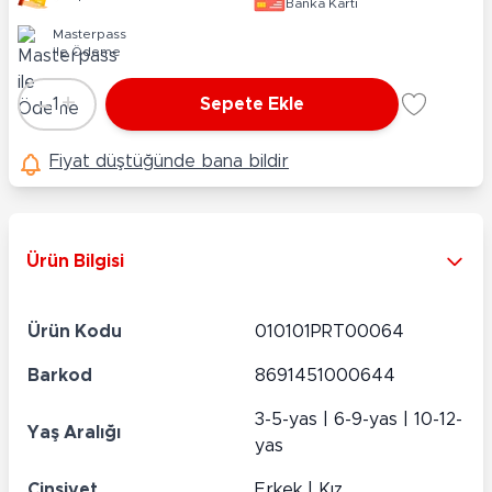
Banka Kartı
Masterpass
ile Ödeme
-
+
1
Sepete Ekle
Adet
Fiyat düştüğünde bana bildir
Ürün Bilgisi
Ürün Kodu
010101PRT00064
Barkod
8691451000644
3-5-yas | 6-9-yas | 10-12-
Yaş Aralığı
yas
Cinsiyet
Erkek | Kız