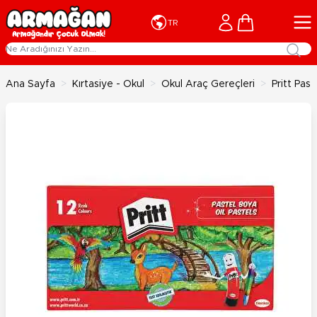
İçeriğe geç
Cart
TR
Ana Sayfa
>
Kırtasiye - Okul
>
Okul Araç Gereçleri
>
Pritt Pas