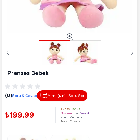
Prenses Bebek
(0)
Soru & Cevap
Armağan’a Soru Sor
Axess
,
Bonus
,
₺199,99
Maximum
ve
World
Kredi Kartınıza
Taksit Fırsatları !