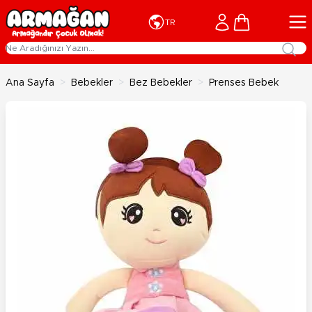
İçeriğe geç
Cart
TR
Ana Sayfa
>
Bebekler
>
Bez Bebekler
>
Prenses Bebek