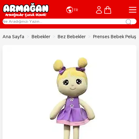
İçeriğe geç
Cart
TR
Ana Sayfa
>
Bebekler
>
Bez Bebekler
>
Prenses Bebek Peluş S