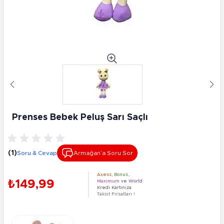
Prenses Bebek Peluş Sarı Saçlı
(1)
Soru & Cevap
Armağan’a Soru Sor
Axess
,
Bonus
,
₺149,99
Maximum
ve
World
Kredi Kartınıza
Taksit Fırsatları !