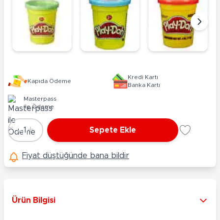
Kredi Kartı
Kapıda Ödeme
Banka Kartı
Masterpass
ile Ödeme
-
+
1
Sepete Ekle
Adet
Fiyat düştüğünde bana bildir
Ürün Bilgisi