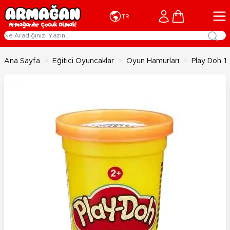
İçeriğe geç
Cart
TR
Ana Sayfa
>
Eğitici Oyuncaklar
>
Oyun Hamurları
>
Play Doh T