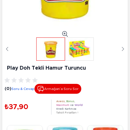
Play Doh Tekli Hamur Turuncu
(0)
Soru & Cevap
Armağan’a Soru Sor
Axess
,
Bonus
,
₺37,90
Maximum
ve
World
Kredi Kartınıza
Taksit Fırsatları !