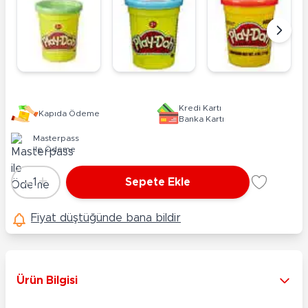
Kredi Kartı
Kapıda Ödeme
Banka Kartı
Masterpass
ile Ödeme
-
+
1
Sepete Ekle
Adet
Fiyat düştüğünde bana bildir
Ürün Bilgisi