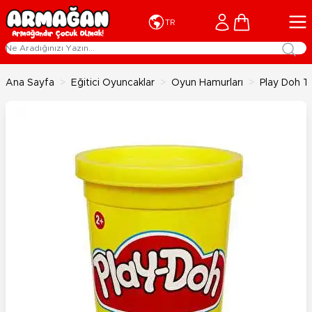
İçeriğe geç
Cart
TR
Ana Sayfa
>
Eğitici Oyuncaklar
>
Oyun Hamurları
>
Play Doh T