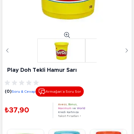
Play Doh Tekli Hamur Sarı
(0)
Soru & Cevap
Armağan’a Soru Sor
Axess
,
Bonus
,
₺37,90
Maximum
ve
World
Kredi Kartınıza
Taksit Fırsatları !