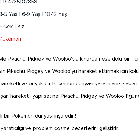
0194735107858
3-5 Yaş | 6-9 Yaş | 10-12 Yaş
Erkek | Kız
Pokemon
iyle Pikachu, Pidgey ve Wooloo'yla kırlarda neşe dolu bir gün
ından Pikachu, Pidgey ve Wooloo'yu hareket ettirmek için kol
areketli ve büyük bir Pokemon dünyası yaratmanızı sağlar. He
an hareketli yapı setine; Pikachu, Pidgey ve Wooloo figürleri,
li bir Pokemon dünyası inşa edin!
 yaratıcılığı ve problem çözme becerilerini geliştirir.