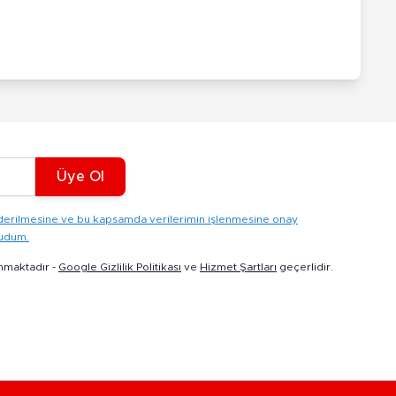
Üye Ol
gönderilmesine ve bu kapsamda verilerimin işlenmesine onay
kudum.
nmaktadır -
Google Gizlilik Politikası
ve
Hizmet Şartları
geçerlidir.