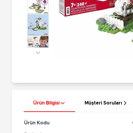
Nerf
Hayvan Figürler
Silahlar
Çeşitli Figürler
Silah Setleri
Koleksiyon Figürler
Kılıç Setleri
Elektronik Ürünler
Ok Setleri
Çeşitli Elektronik Ürünler
Ürün Bilgisi
Müşteri Soruları
Ürün Kodu