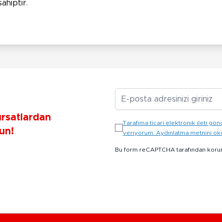
ahiptir.
E-posta Adresiniz
ırsatlardan
Tarafıma ticari elektronik ileti 
un!
veriyorum. Aydınlatma metnini o
Bu form reCAPTCHA tarafından koru