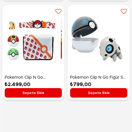
Pokemon Clip N Go
Pokemon CIip N Go Figür S2
Bandolier Büyük Set
Aron ve Heavy Ball
₺2.499,00
₺799,00
PKW4172
Sepete Ekle
Sepete Ekle