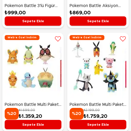
Pokemon Battle 3'lü Fi̇gür
Pokemon Battle Aksi̇yon
Seti̇ Piplup Primeape
Fi̇gürler Quaquaval
₺999,00
₺869,00
Impidimp
Sepete Ekle
Sepete Ekle
Web'e Özel İndirim
Web'e Özel İndirim
Pokemon Battle Multi Paket
Pokemon Battle Multi Paket
₺1.699,00
₺2.199,00
6’lı Figür Seti
8’li Figür Seti
%20
%20
₺1.359,20
₺1.759,20
Sepete Ekle
Sepete Ekle