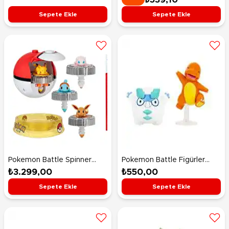
Ball
Sepete Ekle
Sepete Ekle
Pokemon Battle Spinner
Pokemon Battle Fi̇gürler
Deluxe Arena Oyun Seti
Galarian Darumaka ve
₺3.299,00
₺550,00
Charmander
Sepete Ekle
Sepete Ekle