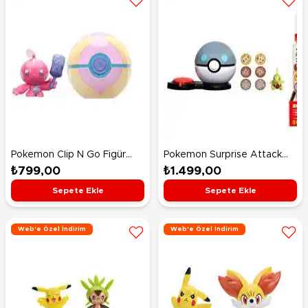
Pokemon CIip N Go Figür
Pokemon Surprise Attack
Tinkatink ve Heal Ball
Oyun Seti Larvitar ve Heavy
₺799,00
₺1.499,00
Ball
Sepete Ekle
Sepete Ekle
Web'e Özel İndirim
Web'e Özel İndirim