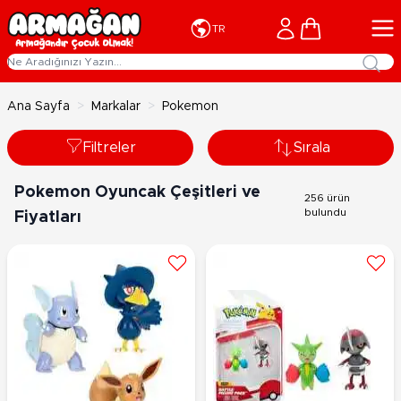
İçeriğe geç
Cart
TR
Ana Sayfa
>
Markalar
>
Pokemon
Filtreler
Sırala
Pokemon Oyuncak Çeşitleri ve
256 ürün
bulundu
Fiyatları