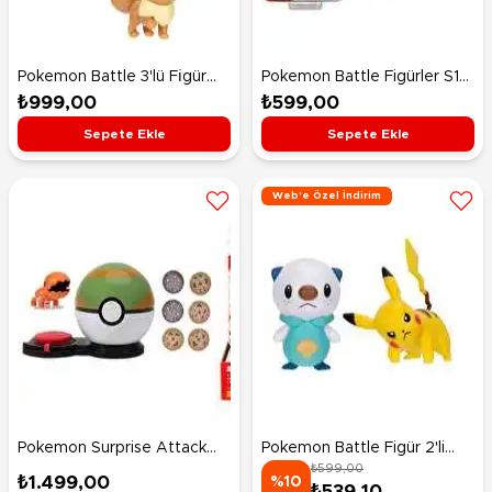
Pokemon Battle 3'lü Fi̇gür
Pokemon Battle Figürler S15
Seti̇ Eeve Wartortle
Roselia
₺999,00
₺599,00
Murkrow
Sepete Ekle
Sepete Ekle
Web'e Özel İndirim
Pokemon Surprise Attack
Pokemon Battle Figür 2'li
₺599,00
Oyun Seti Trapinch ve Nest
Seti Pikachu Oshawott
₺1.499,00
%10
₺539,10