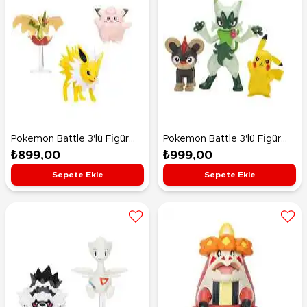
Pokemon Battle 3'lü Fi̇gür
Pokemon Battle 3'lü Fi̇gür
Seti̇ Flapple Jolteon Clefairy
Seti̇ Pikachu Floragato Litleo
₺899,00
₺999,00
Sepete Ekle
Sepete Ekle