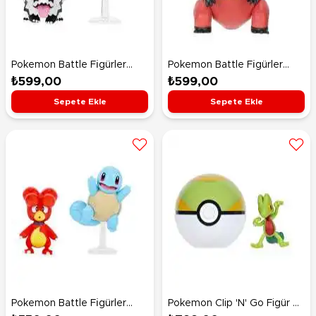
Pokemon Battle Fi̇gürler
Pokemon Battle Fi̇gürler
Galarian Zigzagoon Togetic
Crocalor
₺599,00
₺599,00
Sepete Ekle
Sepete Ekle
Pokemon Battle Fi̇gürler
Pokemon CIip 'N' Go Figür S3