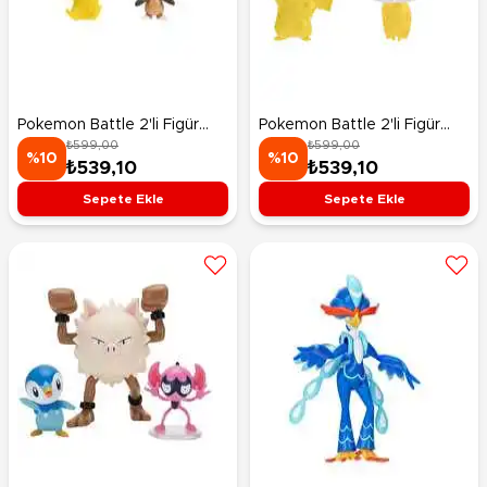
Pokemon Battle 2'li Figür
Pokemon Battle 2'li Figür
₺599,00
₺599,00
Seti Pikachu ve Chespin
Seti Pikachu ve Fennekin
%10
%10
₺539,10
₺539,10
Sepete Ekle
Sepete Ekle