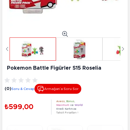
Pokemon Battle Figürler S15 Roselia
(0)
Soru & Cevap
Armağan’a Soru Sor
Axess
,
Bonus
,
₺599,00
Maximum
ve
World
Kredi Kartınıza
Taksit Fırsatları !