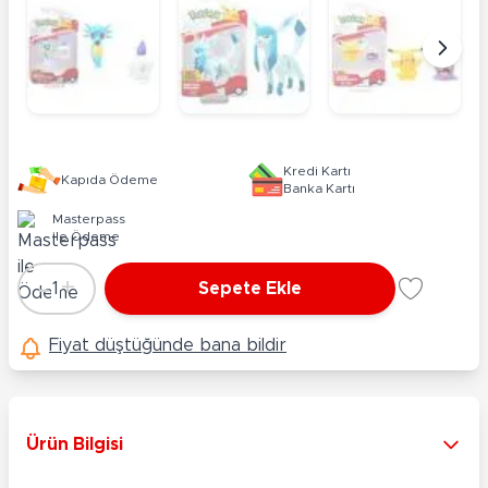
Kredi Kartı
Kapıda Ödeme
Banka Kartı
Masterpass
ile Ödeme
-
+
1
Sepete Ekle
Adet
Fiyat düştüğünde bana bildir
Ürün Bilgisi