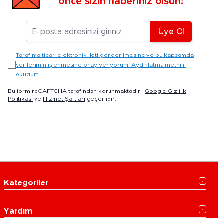
önce sizin haberiniz olsun!
E-posta Adresiniz
Üye Ol
Tarafıma ticari elektronik ileti gönderilmesine ve bu kapsamda
verilerimin işlenmesine onay veriyorum. Aydınlatma metnini
okudum.
Bu form reCAPTCHA tarafından korunmaktadır -
Google Gizlilik
Politikası
ve
Hizmet Şartları
geçerlidir.
Kategoriler
Yardım