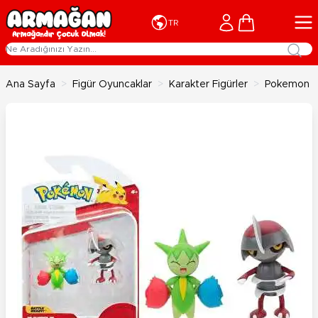
İçeriğe geç
Cart
TR
Ana Sayfa
>
Figür Oyuncaklar
>
Karakter Figürler
>
Pokemon Ba