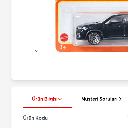
Nerf
Hayvan Figürler
Silahlar
Çeşitli Figürler
Silah Setleri
Koleksiyon Figürler
Kılıç Setleri
Elektronik Ürünler
Ok Setleri
Çeşitli Elektronik Ürünler
Ürün Bilgisi
Müşteri Soruları
Ürün Kodu