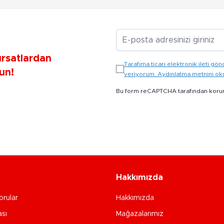
E-posta Adresiniz
ırsatlardan
Tarafıma ticari elektronik ileti 
un!
veriyorum. Aydınlatma metnini o
Bu form reCAPTCHA tarafından koru
Hakkımızda
orular
Hakkımızda
ası
Mağazalarımız