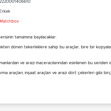
2220001406610
Erkek
Matchbox
erisinin tamamına bayılacaklar.
çekten dönen tekerleklere sahip bu araçlar, bire bir kopyal
amanlardan ve arazi maceracılarından esinlenen bu seriden is
 araçları, inşaat araçları ve arazi dört çekerleri gibi birço