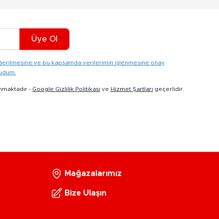
Üye Ol
gönderilmesine ve bu kapsamda verilerimin işlenmesine onay
kudum.
nmaktadır -
Google Gizlilik Politikası
ve
Hizmet Şartları
geçerlidir.
Mağazalarımız
Bize Ulaşın