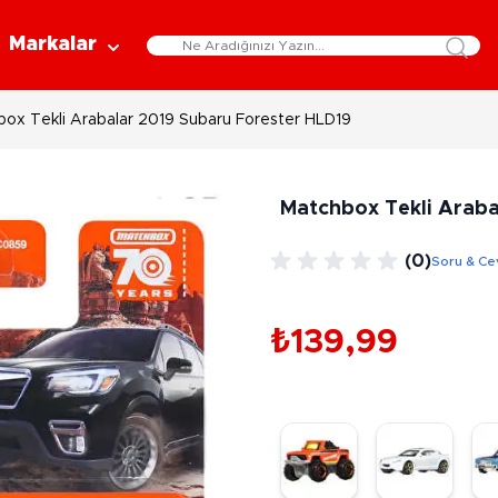
Markalar
ox Tekli Arabalar 2019 Subaru Forester HLD19
Eğitici Oyuncaklar
Bebekler
Y
Bilim Setleri
Moda Bebekler
L
Matchbox Tekli Araba
Gelişim Oyuncakları
Et Bebekler
Au
Oyun Hamurları
Bez Bebekler
M
(0)
Soru & Ce
Fonksiyonlu Bebekler
Çe
Müzik Aletleri
Bebek Evleri
P
3-5 Yaş
6-9 Yaş
₺139,99
Oyuncak Bebek Aksesuarları
Oyunlar
Oyuncak Bebek Setleri
K
Pa
Arkadaş - Aile Kutu Oyunları
Kozmetik ve Aksesuar
Yı
Çocuk Kutu Oyunları
Kozmetik ve Güzellik Setleri
Eğitici Oyunlar
A
Aksesuar