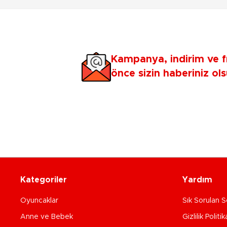
Kampanya, indirim ve f
önce sizin haberiniz ols
Kategoriler
Yardım
Oyuncaklar
Sık Sorulan S
Anne ve Bebek
Gizlilik Politik