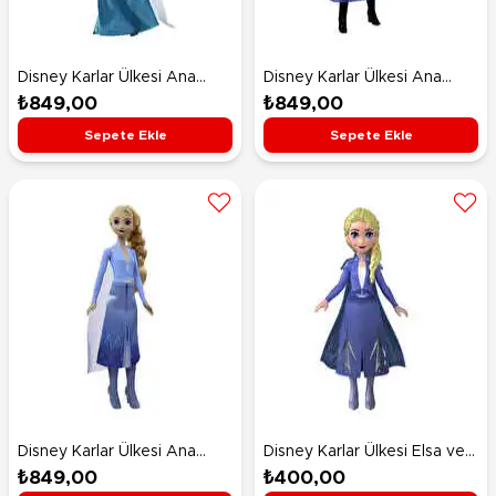
Disney Karlar Ülkesi Ana
Disney Karlar Ülkesi Ana
Karakter Bebekler Elsa
Karakter Bebekler Anna
₺849,00
₺849,00
HLW47
HLW49
Sepete Ekle
Sepete Ekle
Disney Karlar Ülkesi Ana
Disney Karlar Ülkesi Elsa ve
Karakter Bebekler Elsa
Anna Mini Bebekler Elsa
₺849,00
₺400,00