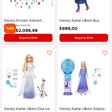
Disney Frozen Advent
Disney Karlar Ülkesi Buz
₺3.000,00
Yılbaşı Takvim Seti HWX20
Pateni Temalı Anna Bebek
₺999,00
%30
₺2.099,99
JBG54
Sepete Ekle
Sepete Ekle
Disney Karlar Ülkesi Elsa ve
Disney Karlar Ülkesi Sürpriz