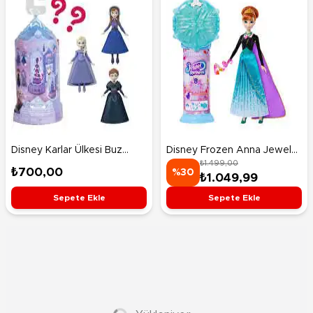
Disney Karlar Ülkesi Buz
Disney Frozen Anna Jewel
₺1.499,00
Kalesi Sürpriz Paket JCR90
Reveal Sürpriz Paket JJY37
₺700,00
%30
₺1.049,99
Sepete Ekle
Sepete Ekle