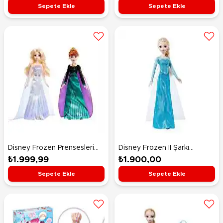
HLW48
HLW98
Sepete Ekle
Sepete Ekle
Disney Frozen Prensesleri
Disney Frozen II Şarkı
Anna ve Elsa 2'li Paket
Söyleyen Elsa
₺1.999,99
₺1.900,00
HMK51
Sepete Ekle
Sepete Ekle