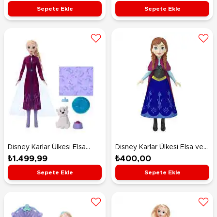
HPD45
Sepete Ekle
Sepete Ekle
Disney Karlar Ülkesi Elsa
Disney Karlar Ülkesi Elsa ve
Bebek ve Yavru Kutup Ayısı
Anna Mini Bebekler Anna
₺1.499,99
₺400,00
Figür Seti JFG16
HPD46
Sepete Ekle
Sepete Ekle