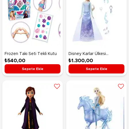
Frozen Takı Seti Tekli Kutu
Disney Karlar Ülkesi
Eğlenceli Sürprizler Elsa
₺540,00
₺1.300,00
JBG59
Sepete Ekle
Sepete Ekle