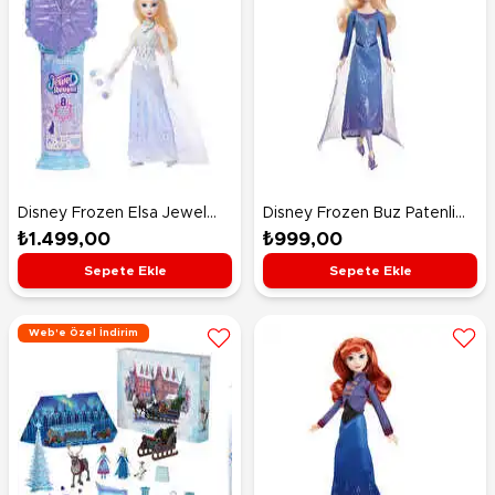
Disney Frozen Elsa Jewel
Disney Frozen Buz Patenli
Reveal Sürpriz Paket JJY36
Elsa Bebek JBG53
₺1.499,00
₺999,00
Sepete Ekle
Sepete Ekle
Web'e Özel İndirim