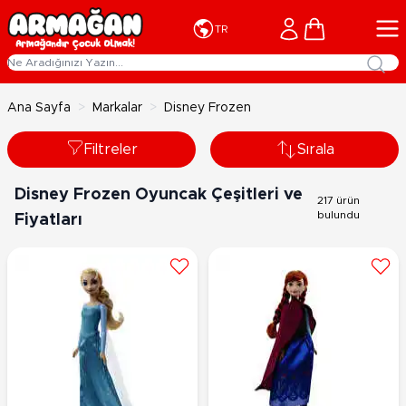
İçeriğe geç
Cart
TR
Ana Sayfa
>
Markalar
>
Disney Frozen
Filtreler
Sırala
Disney Frozen Oyuncak Çeşitleri ve
217 ürün
bulundu
Fiyatları