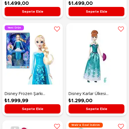
Olafın Maceraları HYH10
Takılar Buz Patencisi Elsa
₺1.499,00
₺1.499,00
Bebek Sürpriz Paketi JMC93
Sepete Ekle
Sepete Ekle
Yeni Ürün
Disney Frozen Şarkı
Disney Karlar Ülkesi
Söyleyen ve Işıklı Elsa Bebek
Eğlenceli Sürprizler Anna
₺1.999,99
₺1.299,00
JLJ07
Bebek JBG60
Sepete Ekle
Sepete Ekle
Web'e Özel İndirim