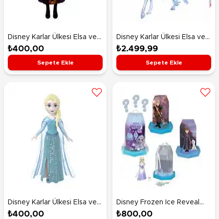
Disney Karlar Ülkesi Elsa ve
Disney Karlar Ülkesi Elsa ve
Anna Mini Bebekler Anna
Güzel Atı Nokk HLW58
₺400,00
₺2.499,99
HLW99
Sepete Ekle
Sepete Ekle
Disney Karlar Ülkesi Elsa ve
Disney Frozen Ice Reveal
Anna Mini Bebekler Elsa
Sürpriz Paket HXH17
₺400,00
₺800,00