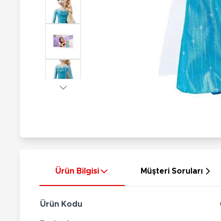
Nerf
Hayvan Figürler
Silahlar
Çeşitli Figürler
Silah Setleri
Koleksiyon Figürler
Kılıç Setleri
Elektronik Ürünler
Ok Setleri
Çeşitli Elektronik Ürünler
Ürün Bilgisi
Müşteri Soruları
Ürün Kodu