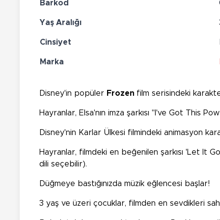
Barkod
Yaş Aralığı
Cinsiyet
Marka
Disney'in popüler
Frozen
film serisindeki karak
Hayranlar, Elsa'nın imza şarkısı "I've Got This Powe
Disney'nin Karlar Ülkesi filmindeki animasyon ka
Hayranlar, filmdeki en beğenilen şarkısı 'Let It G
dili seçebilir).
Düğmeye bastığınızda müzik eğlencesi başlar!
3 yaş ve üzeri çocuklar, filmden en sevdikleri sahne