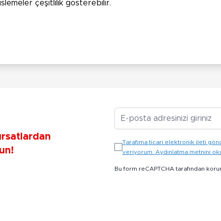
meler çeşitlilik gösterebilir.
E-posta Adresiniz
ırsatlardan
Tarafıma ticari elektronik ileti 
un!
veriyorum. Aydınlatma metnini o
Bu form reCAPTCHA tarafından koru