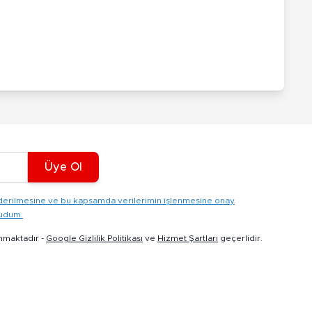
Üye Ol
gönderilmesine ve bu kapsamda verilerimin işlenmesine onay
kudum.
nmaktadır -
Google Gizlilik Politikası
ve
Hizmet Şartları
geçerlidir.