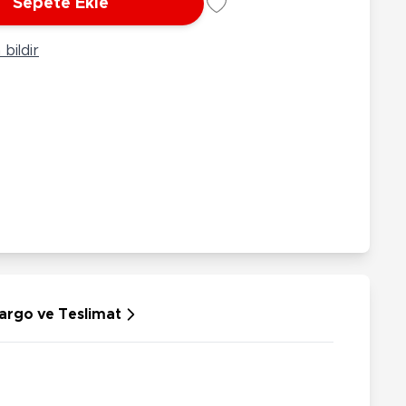
Sepete Ekle
rünleri
Çeşitli Peluşlar
ülü Araçlar
bildir
aykay - Paten - Scooter
sikletler
oruyucu Ekipmanlar
niz - Havuz Ürünleri
ahçe Oyuncakları
or Ürünleri
dallı Araçlar
n Git Araçlar
allanan Oyuncaklar
u Tabancaları
argo ve Teslimat