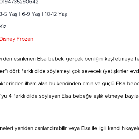
0194735290642
3-5 Yaş | 6-9 Yaş | 10-12 Yaş
Kız
Disney Frozen
terden esinlenen Elsa bebek, gerçek benliğini keşfetmeye ha
r"ı dört farklı dilde söylemeyi çok sevecek (yetişkinler evde t
rakterinden ilham alan bu kendinden emin ve güçlü Elsa bebe
o'yu 4 farklı dilde söyleyen Elsa bebeğe eşlik etmeye bayıla
leri yeniden canlandırabilir veya Elsa ile ilgili kendi hikayele