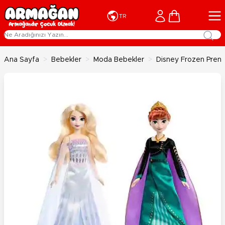
İçeriğe geç
Cart
TR
Ana Sayfa
>
Bebekler
>
Moda Bebekler
>
Disney Frozen Prense