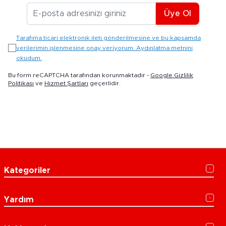
E-posta Adresiniz
Üye Ol
Tarafıma ticari elektronik ileti gönderilmesine ve bu kapsamda
verilerimin işlenmesine onay veriyorum. Aydınlatma metnini
okudum.
Bu form reCAPTCHA tarafından korunmaktadır -
Google Gizlilik
Politikası
ve
Hizmet Şartları
geçerlidir.
Kategoriler
Yardım