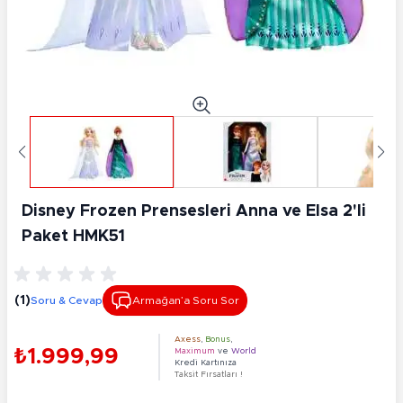
Disney Frozen Prensesleri Anna ve Elsa 2'li
Paket HMK51
(1)
Soru & Cevap
Armağan’a Soru Sor
Axess
,
Bonus
,
₺1.999,99
Maximum
ve
World
Kredi Kartınıza
Taksit Fırsatları !