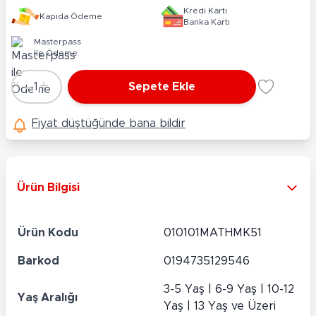
Kredi Kartı
Kapıda Ödeme
Banka Kartı
Masterpass
ile Ödeme
-
+
1
Sepete Ekle
Adet
Fiyat düştüğünde bana bildir
Ürün Bilgisi
Ürün Kodu
010101MATHMK51
Barkod
0194735129546
3-5 Yaş | 6-9 Yaş | 10-12
Yaş Aralığı
Yaş | 13 Yaş ve Üzeri