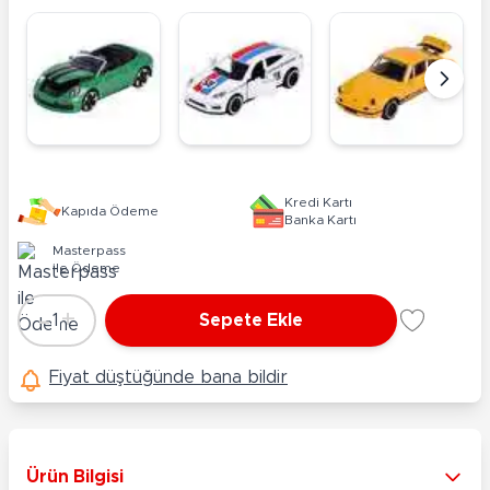
Kredi Kartı
Kapıda Ödeme
Banka Kartı
Masterpass
ile Ödeme
-
+
1
Sepete Ekle
Adet
Fiyat düştüğünde bana bildir
Ürün Bilgisi