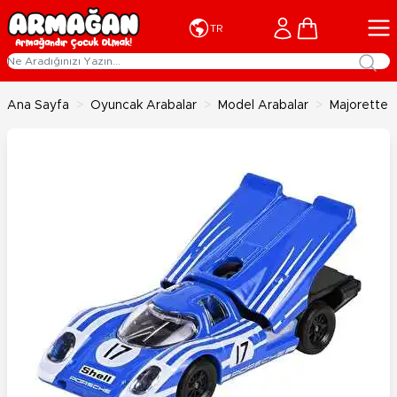
İçeriğe geç
Cart
TR
Ana Sayfa
>
Oyuncak Arabalar
>
Model Arabalar
>
Majorette 