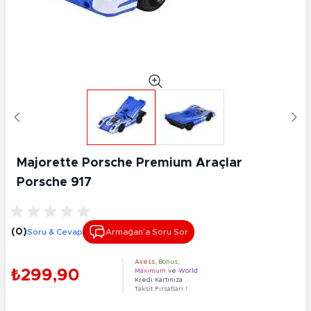
Majorette Porsche Premium Araçlar
Porsche 917
(0)
Soru & Cevap
Armağan’a Soru Sor
Axess
,
Bonus
,
₺299,90
Maximum
ve
World
Kredi Kartınıza
Taksit Fırsatları !