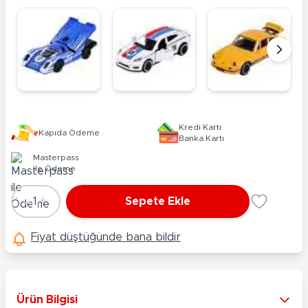
Kredi Kartı
Kapıda Ödeme
Banka Kartı
Masterpass
ile Ödeme
-
+
1
Sepete Ekle
Adet
Fiyat düştüğünde bana bildir
Ürün Bilgisi