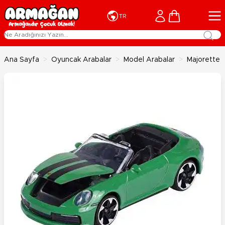
İçeriğe geç
Cart
TR
Ana Sayfa
>
Oyuncak Arabalar
>
Model Arabalar
>
Majorette 