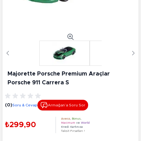
Majorette Porsche Premium Araçlar
Porsche 911 Carrera S
(0)
Soru & Cevap
Armağan’a Soru Sor
Axess
,
Bonus
,
₺299,90
Maximum
ve
World
Kredi Kartınıza
Taksit Fırsatları !