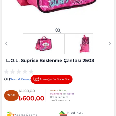
L.O.L. Suprise Beslenme Çantası 2503
(0)
Soru & Cevap
Armağan’a Soru Sor
₺1.199,00
Axess
,
Bonus
,
Maximum
ve
World
%50
₺600,00
Kredi Kartınıza
Taksit Fırsatları !
Kredi Kartı
Kapıda Ödeme