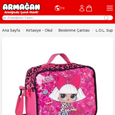
İçeriğe geç
Cart
TR
Ana Sayfa
>
Kırtasiye - Okul
>
Beslenme Çantası
>
L.O.L. Sup