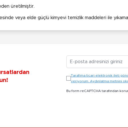
den üretilmiştir.
esinde veya elde güçlü kimyevi temizlik maddeleri ile yıkamay
E-posta Adresiniz
ırsatlardan
Tarafıma ticari elektronik ileti 
un!
veriyorum. Aydınlatma metnini o
Bu form reCAPTCHA tarafından koru