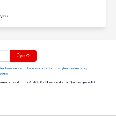
ınız.
Üye Ol
gönderilmesine ve bu kapsamda verilerimin işlenmesine onay
kudum.
nmaktadır -
Google Gizlilik Politikası
ve
Hizmet Şartları
geçerlidir.