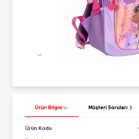
Nerf
Hayvan Figürler
Silahlar
Çeşitli Figürler
Silah Setleri
Koleksiyon Figürler
Kılıç Setleri
Elektronik Ürünler
Ok Setleri
Çeşitli Elektronik Ürünler
Ürün Bilgisi
Müşteri Soruları
Ürün Kodu