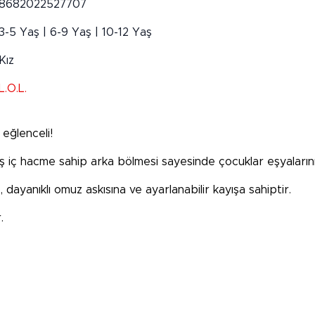
8682022527707
3-5 Yaş | 6-9 Yaş | 10-12 Yaş
Kız
L.O.L.
 eğlenceli!
 iç hacme sahip arka bölmesi sayesinde çocuklar eşyalarını ra
dayanıklı omuz askısına ve ayarlanabilir kayışa sahiptir.
.