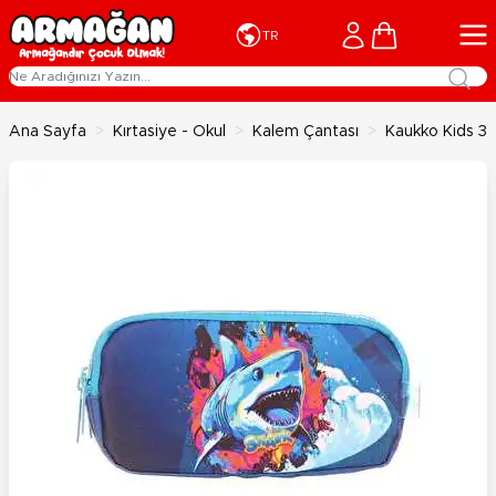
İçeriğe geç
Cart
TR
Ana Sayfa
>
Kırtasiye - Okul
>
Kalem Çantası
>
Kaukko Kids 3 