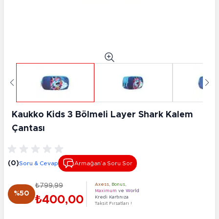
Kaukko Kids 3 Bölmeli Layer Shark Kalem
Çantası
(0)
Soru & Cevap
Armağan’a Soru Sor
₺799,99
Axess
,
Bonus
,
Maximum
ve
World
%50
₺400,00
Kredi Kartınıza
Taksit Fırsatları !