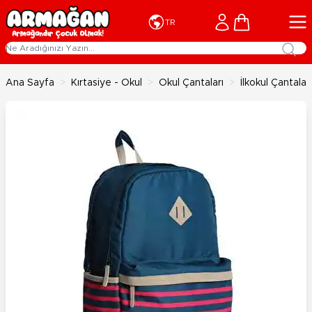
İçeriğe geç
Cart
TR
Ana Sayfa
>
Kırtasiye - Okul
>
Okul Çantaları
>
İlkokul Çantaları