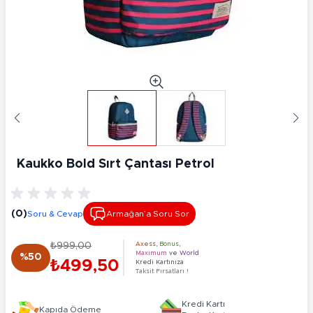
Kaukko Bold Sırt Çantası Petrol
(0)
Soru & Cevap
Armağan’a Soru Sor
₺999,00
Axess
,
Bonus
,
Maximum
ve
World
%50
₺499,50
Kredi Kartınıza
Taksit Fırsatları !
Kredi Kartı
Kapıda Ödeme