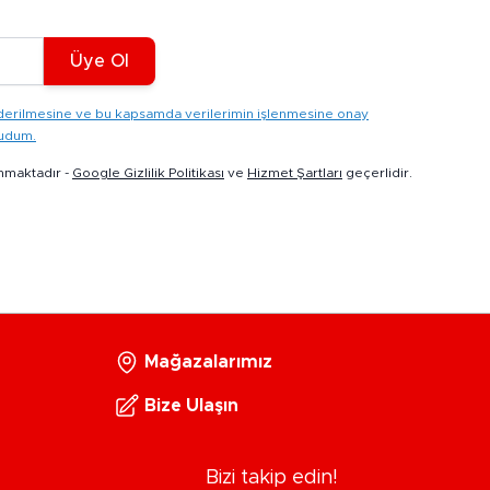
Üye Ol
gönderilmesine ve bu kapsamda verilerimin işlenmesine onay
kudum.
nmaktadır -
Google Gizlilik Politikası
ve
Hizmet Şartları
geçerlidir.
Mağazalarımız
Bize Ulaşın
Bizi takip edin!