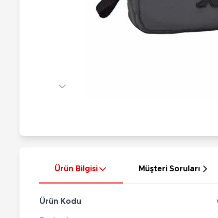
Nerf
Hayvan Figürler
Silahlar
Çeşitli Figürler
Silah Setleri
Koleksiyon Figürler
Kılıç Setleri
Elektronik Ürünler
Ok Setleri
Çeşitli Elektronik Ürünler
Ürün Bilgisi
Müşteri Soruları
Ürün Kodu