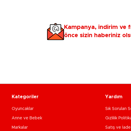
Kampanya, indirim ve f
önce sizin haberiniz ols
Kategoriler
Yardım
Oyuncaklar
Sık Sorulan S
Anne ve Bebek
Gizlilik Politik
Markalar
Satış ve İad