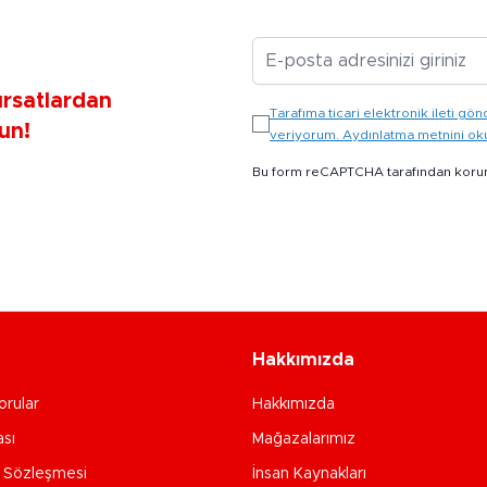
E-posta Adresiniz
ırsatlardan
Tarafıma ticari elektronik ileti 
un!
veriyorum. Aydınlatma metnini o
Bu form reCAPTCHA tarafından koru
Hakkımızda
orular
Hakkımızda
ası
Mağazalarımız
e Sözleşmesi
İnsan Kaynakları