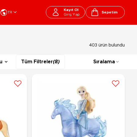
Kayıt Ol
TR
Sepetim
Giriş Yap
Cart
apı Oyuncakları
Kırtasiye - Okul
403 ürün bulundu
EGO
Okul Çantaları
sini
Beslenme Çantası
u
Tüm Filtreler
(8)
Sıralama
ega Bloks
Kalem Çantası
şitli Bloklar
Okul Araç Gereçleri
Matara
arti ve Özel Günler
10-12 Yaş
13+ Yaş
Kitaplar
ostüm
Peluşlar
rti Malzemeleri
lbaşı Ürünleri
Ty Peluşlar
Fonksiyonel Peluşlar
çık Hava - Spor - Deniz
Lisanslı Peluşlar