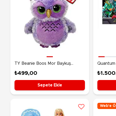
TY Beanie Boos Mor Baykuş
Quantum 
Owlivia 15 Cm
Figür Oz
₺499,00
₺1.500
Sepete Ekle
Web'e Öz