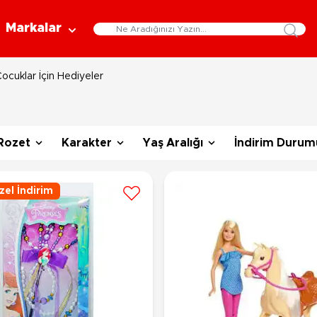
Markalar
ocuklar İçin Hediyeler
Eğitici Oyuncaklar
Bebekler
Y
Bilim Setleri
Moda Bebekler
L
Gelişim Oyuncakları
Et Bebekler
Au
Rozet
Karakter
Yaş Aralığı
İndirim Durum
Oyun Hamurları
Bez Bebekler
M
Fonksiyonlu Bebekler
Çe
Müzik Aletleri
el İndirim
Bebek Evleri
P
3-5 Yaş
6-9 Yaş
Oyuncak Bebek Aksesuarları
Oyunlar
Oyuncak Bebek Setleri
K
Pa
Arkadaş - Aile Kutu Oyunları
Kozmetik ve Aksesuar
Yı
Çocuk Kutu Oyunları
Kozmetik ve Güzellik Setleri
Eğitici Oyunlar
A
Aksesuar