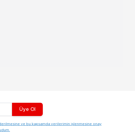
Üye Ol
gönderilmesine ve bu kapsamda verilerimin işlenmesine onay
kudum.