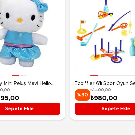
y Mini Peluş Mavi̇ Hello
Ecoiffier 6'lı Spor Oyun Se
50,00
₺1.400,00
 Cm
%30
495,00
₺980,00
Sepete Ekle
Sepete Ekle