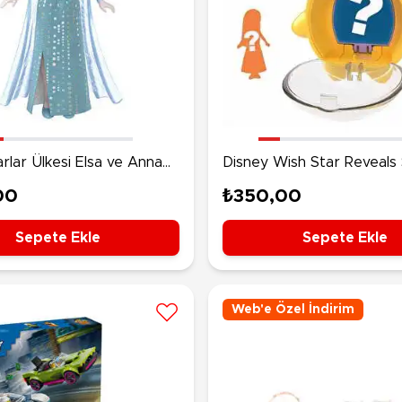
rlar Ülkesi Elsa ve Anna
Disney Wish Star Reveals 
ekler Elsa HPD45
Paket HPX30
00
₺350,00
Sepete Ekle
Sepete Ekle
Web'e Özel İndirim