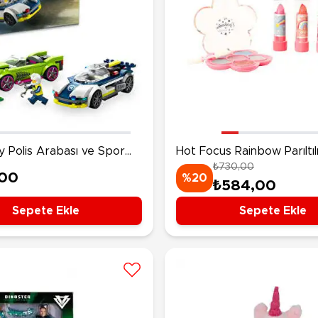
 Polis Arabası ve Spor
Hot Focus Rainbow Parıltıl
₺730,00
kibi 60415
Ruj Seti
,00
%20
₺584,00
Sepete Ekle
Sepete Ekle