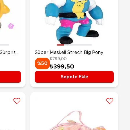
Sürpriz
Süper Maskeli Strech Big Pony
₺799,00
%50
₺399,50
Sepete Ekle