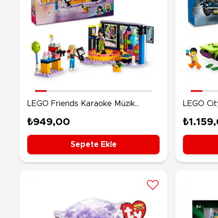
LEGO Friends Karaoke Müzik
LEGO City
Partisi 42610
Araba Ta
₺949,00
₺1.159
Sepete Ekle