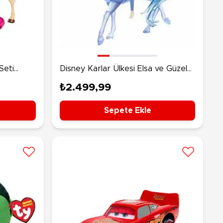
rünleri
Çeşitli Peluşlar
ülü Araçlar
aykay - Paten - Scooter
sikletler
Seti
oruyucu Ekipmanlar
Disney Karlar Ülkesi Elsa ve Güzel
Atı Nokk HLW58
niz - Havuz Ürünleri
₺2.499,99
ahçe Oyuncakları
or Ürünleri
Sepete Ekle
dallı Araçlar
n Git Araçlar
allanan Oyuncaklar
u Tabancaları