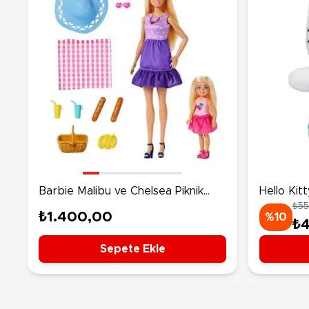
Barbie Malibu ve Chelsea Piknik
Hello Kitt
₺5
Oyun Seti JBF43
Kitty 7.5
₺1.400,00
%10
₺
Sepete Ekle