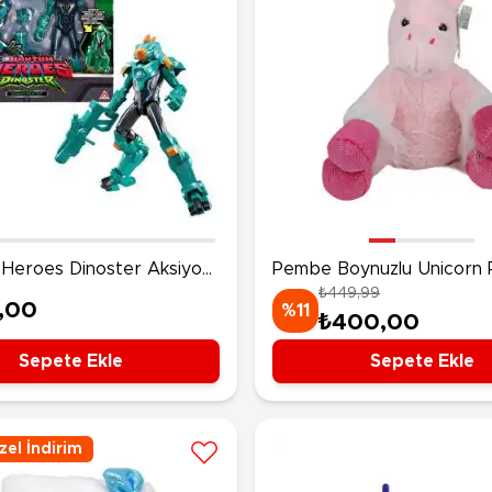
Heroes Dinoster Aksiyon
Pembe Boynuzlu Unicorn 
₺449,99
Cm
,00
%11
₺400,00
Sepete Ekle
Sepete Ekle
el İndirim