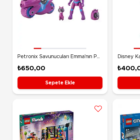
Petronix Savunucuları Emma'nın Pet
Disney Ka
Mobi̇le Ve Kitt 10 Hareketli̇ Aksi̇yon
Mini Beb
₺650,00
₺400,
Fi̇gürü
Sepete Ekle