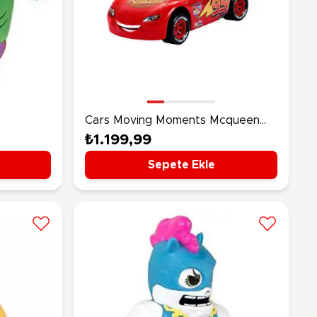
Cars Moving Moments Mcqueen
Araba HPH64
₺1.199,99
Sepete Ekle