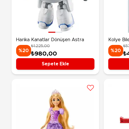
Nerf
Hayvan Figürler
Silahlar
Çeşitli Figürler
Silah Setleri
Koleksiyon Figürler
Kılıç Setleri
Elektronik Ürünler
Ok Setleri
Harika Kanatlar Dönüşen Astra
Kolye Bil
₺1.225,00
₺5
Çeşitli Elektronik Ürünler
%20
%20
₺980,00
₺
Sepete Ekle