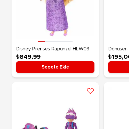
Disney Prenses Rapunzel HLW03
Dönüşen 
₺849,99
₺195,0
Sepete Ekle