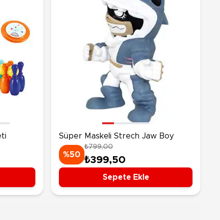
ti
Süper Maskeli Strech Jaw Boy
₺799,00
%50
₺399,50
Sepete Ekle