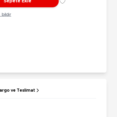
Sepete Ekle
rünleri
Çeşitli Peluşlar
ülü Araçlar
bildir
aykay - Paten - Scooter
sikletler
oruyucu Ekipmanlar
niz - Havuz Ürünleri
ahçe Oyuncakları
or Ürünleri
dallı Araçlar
n Git Araçlar
allanan Oyuncaklar
u Tabancaları
argo ve Teslimat