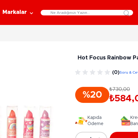
Markalar
Eğitici Oyuncaklar
Bebekler
Y
Bilim Setleri
Moda Bebekler
L
Hot Focus Rainbow Parı
Gelişim Oyuncakları
Et Bebekler
Au
Oyun Hamurları
Bez Bebekler
M
(0)
Soru & Ce
Fonksiyonlu Bebekler
Çe
Müzik Aletleri
Bebek Evleri
P
₺730,00
3-5 Yaş
6-9 Yaş
%20
Oyuncak Bebek Aksesuarları
₺584,
Oyunlar
Oyuncak Bebek Setleri
K
Pa
Arkadaş - Aile Kutu Oyunları
Kozmetik ve Aksesuar
Kapıda
Kre
Yı
Çocuk Kutu Oyunları
Ödeme
Ban
Kozmetik ve Güzellik Setleri
Eğitici Oyunlar
A
Aksesuar