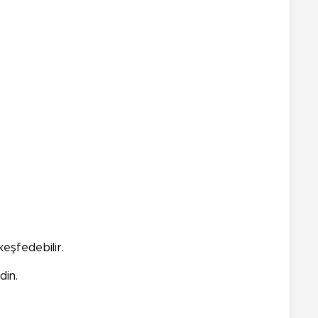
keşfedebilir.
din.