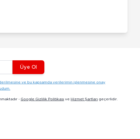
Üye Ol
gönderilmesine ve bu kapsamda verilerimin işlenmesine onay
kudum.
nmaktadır -
Google Gizlilik Politikası
ve
Hizmet Şartları
geçerlidir.