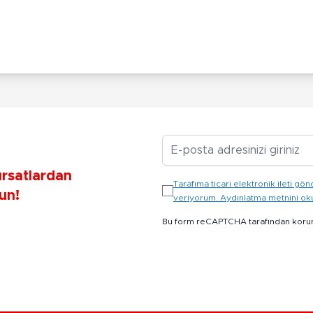
E-posta Adresiniz
ırsatlardan
Tarafıma ticari elektronik ileti 
un!
veriyorum. Aydınlatma metnini o
Bu form reCAPTCHA tarafından koru