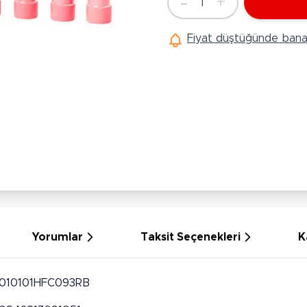
-
+
1
Ü
Adet
Hobi Oyuncakları
Anne Bebek Oyuncakları
Ak
Fiyat düştüğünde bana 
Maketler
K
Aktivite Masaları
Sihirbazlık Setleri
Bi
Oyun Halısı
Puzzlelar
K
Dönence ve Projektörler
Çeşitli Eğlence Oyuncakları
De
Dişlik ve Çıngıraklar
El İşi Setleri
B
Beslenme Gereçleri
Slime
Sp
Yürüme Arkadaşı
Pe
Bebek Oyuncakları
Bi
Bebek Araç Gereçleri
S
Banyo Oyuncakları
S
Yorumlar
Taksit Seçenekleri
K
010101HFC093RB