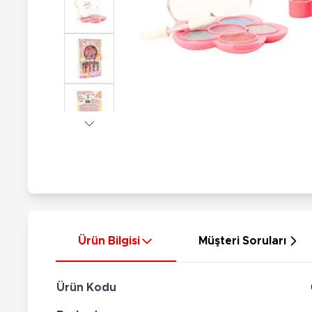
Nerf
Hayvan Figürler
Silahlar
Çeşitli Figürler
Silah Setleri
Koleksiyon Figürler
Kılıç Setleri
Elektronik Ürünler
Ok Setleri
Çeşitli Elektronik Ürünler
Ürün Bilgisi
Müşteri Soruları
Ürün Kodu