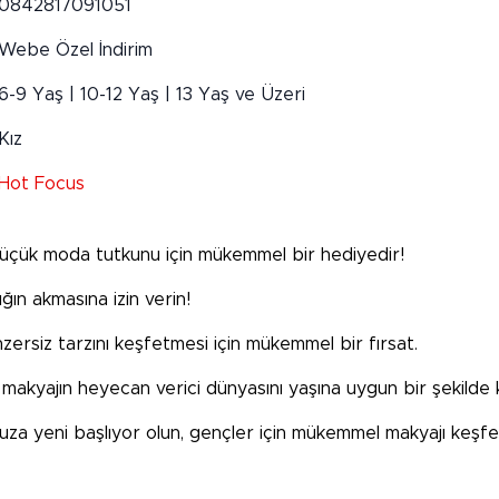
0842817091051
Webe Özel İndirim
6-9 Yaş | 10-12 Yaş | 13 Yaş ve Üzeri
Kız
Hot Focus
r küçük moda tutkunu için mükemmel bir hediyedir!
ğın akmasına izin verin!
zersiz tarzını keşfetmesi için mükemmel bir fırsat.
, makyajın heyecan verici dünyasını yaşına uygun bir şekilde 
nuza yeni başlıyor olun, gençler için mükemmel makyajı keşfe