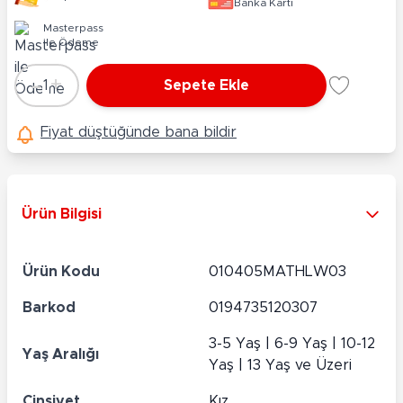
Banka Kartı
Masterpass
ile Ödeme
-
+
1
Sepete Ekle
Adet
Fiyat düştüğünde bana bildir
Ürün Bilgisi
Ürün Kodu
010405MATHLW03
Barkod
0194735120307
3-5 Yaş | 6-9 Yaş | 10-12
Yaş Aralığı
Yaş | 13 Yaş ve Üzeri
Cinsiyet
Kız