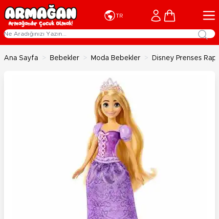
İçeriğe geç
Cart
TR
Ana Sayfa
>
Bebekler
>
Moda Bebekler
>
Disney Prenses Ra