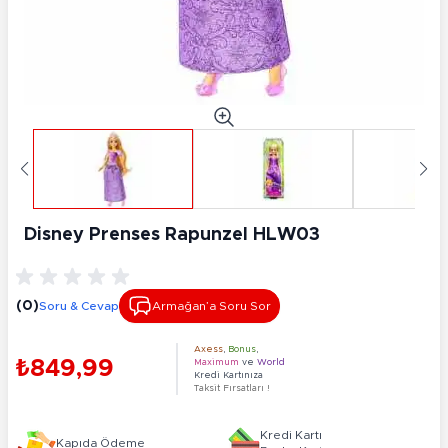
Disney Prenses Rapunzel HLW03
(0)
Soru & Cevap
Armağan’a Soru Sor
Axess
,
Bonus
,
₺849,99
Maximum
ve
World
Kredi Kartınıza
Taksit Fırsatları !
Kredi Kartı
Kapıda Ödeme