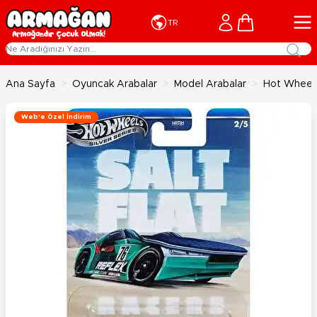
İçeriğe geç
Cart
TR
Ana Sayfa
>
Oyuncak Arabalar
>
Model Arabalar
>
Hot Wheels
Web'e Özel İndirim