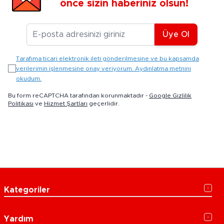
önce sizin haberiniz olsun!
E-posta Adresiniz
Üye Ol
Tarafıma ticari elektronik ileti gönderilmesine ve bu kapsamda
verilerimin işlenmesine onay veriyorum. Aydınlatma metnini
okudum.
Bu form reCAPTCHA tarafından korunmaktadır -
Google Gizlilik
Politikası
ve
Hizmet Şartları
geçerlidir.
Kategoriler
Yardım