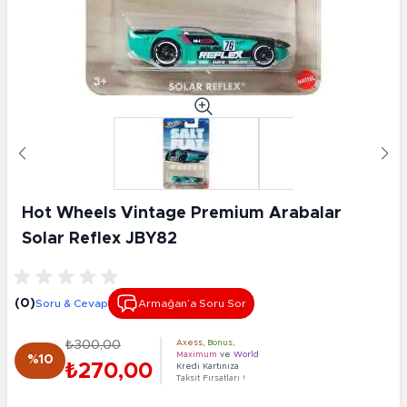
Hot Wheels Vintage Premium Arabalar
Solar Reflex JBY82
(0)
Soru & Cevap
Armağan’a Soru Sor
₺300,00
Axess
,
Bonus
,
Maximum
ve
World
%10
₺270,00
Kredi Kartınıza
Taksit Fırsatları !