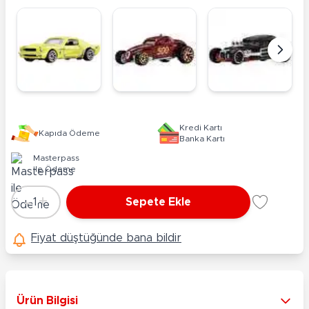
Kredi Kartı
Kapıda Ödeme
Banka Kartı
Masterpass
ile Ödeme
-
+
1
Sepete Ekle
Adet
Fiyat düştüğünde bana bildir
Ürün Bilgisi