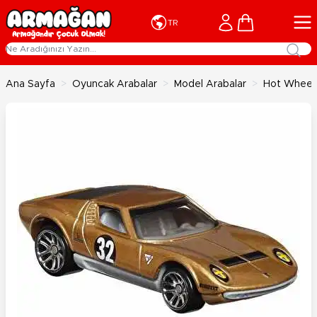
İçeriğe geç
Cart
TR
Ana Sayfa
>
Oyuncak Arabalar
>
Model Arabalar
>
Hot Wheels