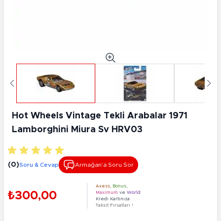
Hot Wheels Vintage Tekli Arabalar 1971
Lamborghini Miura Sv HRV03
(0)
Soru & Cevap
Armağan’a Soru Sor
Axess
,
Bonus
,
₺300,00
Maximum
ve
World
Kredi Kartınıza
Taksit Fırsatları !