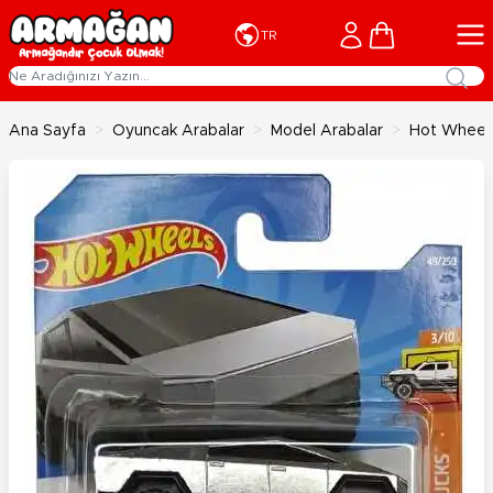
İçeriğe geç
Cart
TR
Ana Sayfa
>
Oyuncak Arabalar
>
Model Arabalar
>
Hot Wheels