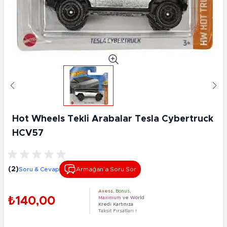
Hot Wheels Tekli Arabalar Tesla Cybertruck
HCV57
(2)
Soru & Cevap
Armağan’a Soru Sor
Axess
,
Bonus
,
₺140,00
Maximum
ve
World
Kredi Kartınıza
Taksit Fırsatları !