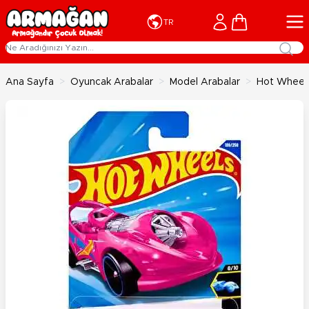
İçeriğe geç
Cart
TR
Ana Sayfa
>
Oyuncak Arabalar
>
Model Arabalar
>
Hot Wheels