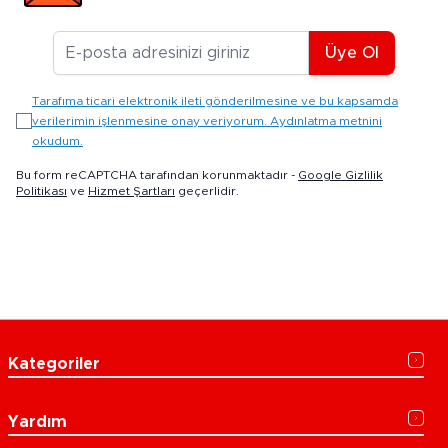
E-posta Adresiniz
Üye Ol
Tarafıma ticari elektronik ileti gönderilmesine ve bu kapsamda
verilerimin işlenmesine onay veriyorum. Aydınlatma metnini
okudum.
Bu form reCAPTCHA tarafından korunmaktadır -
Google Gizlilik
Politikası
ve
Hizmet Şartları
geçerlidir.
Kategoriler
Yardım