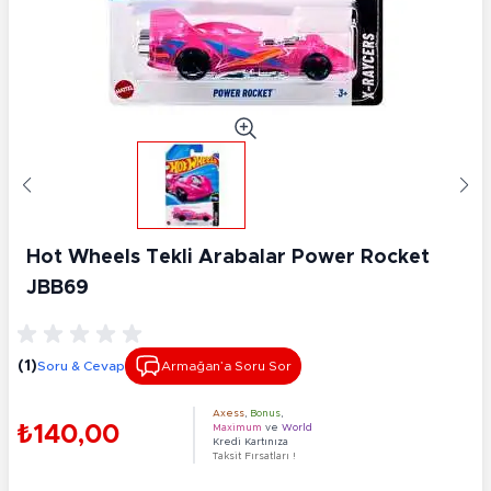
Hot Wheels Tekli Arabalar Power Rocket
JBB69
(1)
Soru & Cevap
Armağan’a Soru Sor
Axess
,
Bonus
,
₺140,00
Maximum
ve
World
Kredi Kartınıza
Taksit Fırsatları !