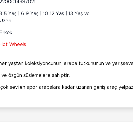
2200014387021
3-5 Yaş | 6-9 Yaş | 10-12 Yaş | 13 Yaş ve
Üzeri
Erkek
Hot Wheels
i her yaştan koleksiyoncunun, araba tutkununun ve yarışsev
a ve özgün süslemelere sahiptir.
ve çok sevilen spor arabalara kadar uzanan geniş araç yelpa