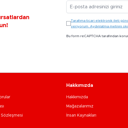
E-posta Adresiniz
ırsatlardan
Tarafıma ticari elektronik ileti 
un!
veriyorum. Aydınlatma metnini o
Bu form reCAPTCHA tarafından koru
Hakkımızda
orular
Hakkımızda
ası
Mağazalarımız
e Sözleşmesi
İnsan Kaynakları