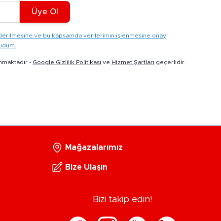
Üye Ol
gönderilmesine ve bu kapsamda verilerimin işlenmesine onay
kudum.
nmaktadır -
Google Gizlilik Politikası
ve
Hizmet Şartları
geçerlidir.
Mağazalarımız
Bize Ulaşın
Bizi takip edin!