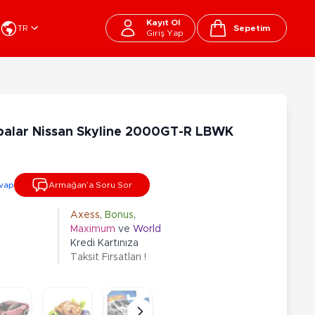
Kayıt Ol
TR
Sepetim
Giriş Yap
Cart
apı Oyuncakları
Kırtasiye - Okul
EGO
Okul Çantaları
balar Nissan Skyline 2000GT-R LBWK
sini
Beslenme Çantası
ega Bloks
Kalem Çantası
şitli Bloklar
Okul Araç Gereçleri
vap
Armağan’a Soru Sor
Matara
arti ve Özel Günler
10-12 Yaş
13+ Yaş
Kitaplar
Axess
,
Bonus
,
Maximum
ve
World
ostüm
Peluşlar
Kredi Kartınıza
rti Malzemeleri
Taksit Fırsatları !
lbaşı Ürünleri
Ty Peluşlar
Fonksiyonel Peluşlar
çık Hava - Spor - Deniz
Lisanslı Peluşlar