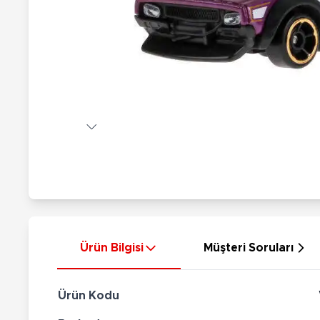
Nerf
Hayvan Figürler
Silahlar
Çeşitli Figürler
Silah Setleri
Koleksiyon Figürler
Kılıç Setleri
Elektronik Ürünler
Ok Setleri
Çeşitli Elektronik Ürünler
Ürün Bilgisi
Müşteri Soruları
Ürün Kodu