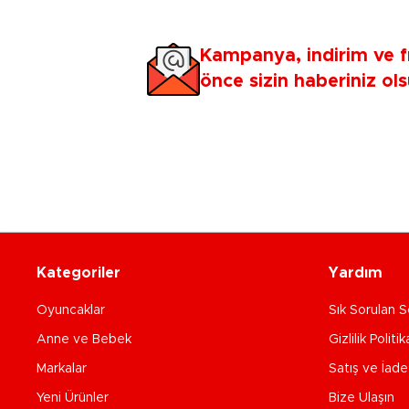
Kampanya, indirim ve f
önce sizin haberiniz ols
Kategoriler
Yardım
Oyuncaklar
Sık Sorulan S
Anne ve Bebek
Gizlilik Politik
Markalar
Satış ve İad
Yeni Ürünler
Bize Ulaşın