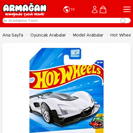
İçeriğe geç
Cart
TR
Ana Sayfa
>
Oyuncak Arabalar
>
Model Arabalar
>
Hot Wheels