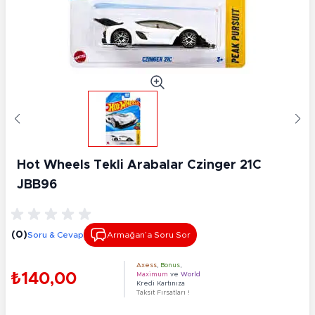
Hot Wheels Tekli Arabalar Czinger 21C
JBB96
(0)
Soru & Cevap
Armağan’a Soru Sor
Axess
,
Bonus
,
₺140,00
Maximum
ve
World
Kredi Kartınıza
Taksit Fırsatları !