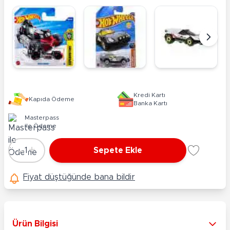
Kredi Kartı
Kapıda Ödeme
Banka Kartı
Masterpass
ile Ödeme
-
+
1
Sepete Ekle
Adet
Fiyat düştüğünde bana bildir
Ürün Bilgisi