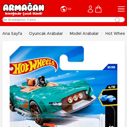
İçeriğe geç
Cart
TR
Ana Sayfa
>
Oyuncak Arabalar
>
Model Arabalar
>
Hot Wheels