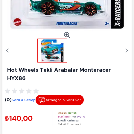
Hot Wheels Tekli Arabalar Monteracer
HYX86
(0)
Soru & Cevap
Armağan’a Soru Sor
Axess
,
Bonus
,
₺140,00
Maximum
ve
World
Kredi Kartınıza
Taksit Fırsatları !