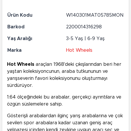
Ürün Kodu
W140301MAT05785MON
Barkod
2200014316298
Yaş Aralığı
3-5 Yaş | 6-9 Yaş
Marka
Hot Wheels
Hot Wheels
araçları 1968'deki çıkışlarından beri her
yaştan koleksiyoncunun, araba tutkununun ve
yarışseverin favori koleksiyonunu oluşturmayı
sürdürüyor.
1:64 ölçeğindeki bu arabalar, gerçekçi ayrıntılara ve
özgün süslemelere sahip.
Gösterişli arabalardan ilginç yarış arabalarına ve çok
sevilen spor arabalara kadar uzanan geniş araç
yelpazesi içinden kendi zevkine uygun aracı seç ve