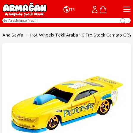
İçeriğe geç
Cart
TR
Ana Sayfa
>
Hot Wheels Tekli Araba '10 Pro Stock Camaro GRY