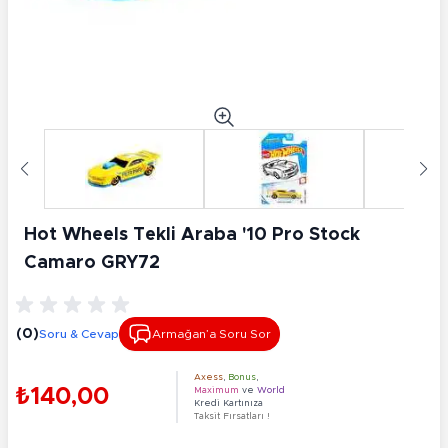
Hot Wheels Tekli Araba '10 Pro Stock
Camaro GRY72
(0)
Soru & Cevap
Armağan’a Soru Sor
Axess
,
Bonus
,
₺140,00
Maximum
ve
World
Kredi Kartınıza
Taksit Fırsatları !