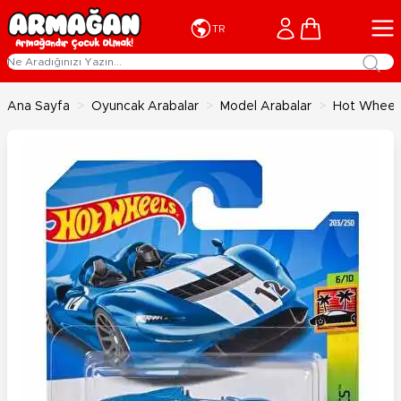
İçeriğe geç
Cart
TR
Ana Sayfa
>
Oyuncak Arabalar
>
Model Arabalar
>
Hot Wheels