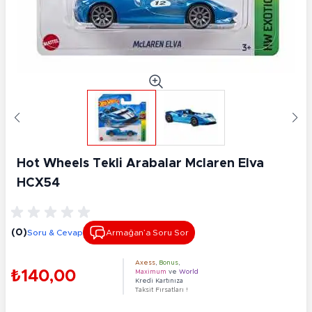
Hot Wheels Tekli Arabalar Mclaren Elva
HCX54
(0)
Soru & Cevap
Armağan’a Soru Sor
Axess
,
Bonus
,
₺140,00
Maximum
ve
World
Kredi Kartınıza
Taksit Fırsatları !