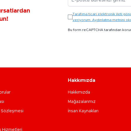
ırsatlardan
Tarafıma ticari elektronik ileti 
un!
veriyorum. Aydınlatma metnini o
Bu form reCAPTCHA tarafından koru
Hakkımızda
orular
Hakkımızda
ası
Mağazalarımız
e Sözleşmesi
İnsan Kaynakları
u Hizmetleri