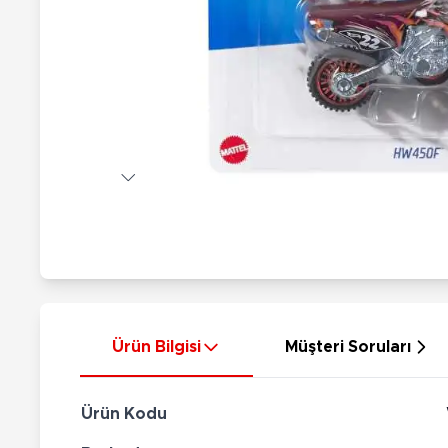
Nerf
Hayvan Figürler
Silahlar
Çeşitli Figürler
Silah Setleri
Koleksiyon Figürler
Kılıç Setleri
Elektronik Ürünler
Ok Setleri
Çeşitli Elektronik Ürünler
Ürün Bilgisi
Müşteri Soruları
Ürün Kodu