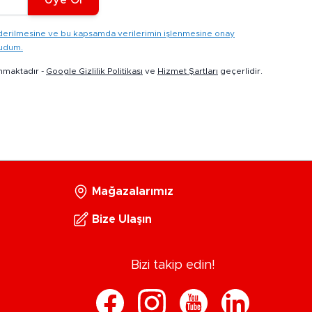
gönderilmesine ve bu kapsamda verilerimin işlenmesine onay
kudum.
nmaktadır -
Google Gizlilik Politikası
ve
Hizmet Şartları
geçerlidir.
Mağazalarımız
Bize Ulaşın
Bizi takip edin!