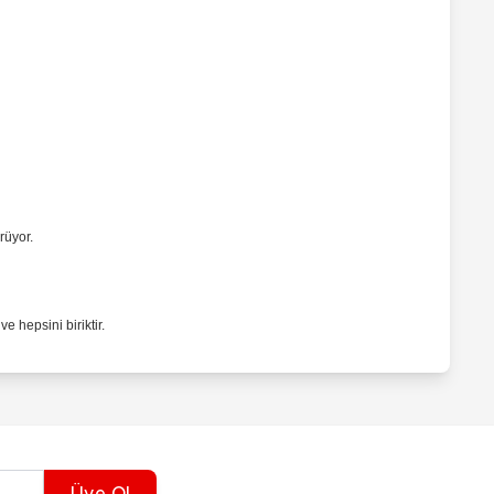
rüyor.
 hepsini biriktir.
Üye Ol