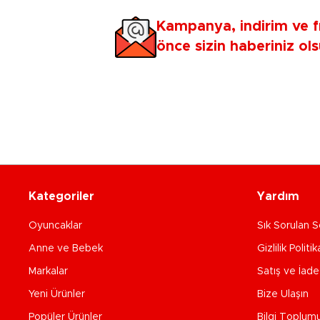
Kampanya, indirim ve f
önce sizin haberiniz ols
Kategoriler
Yardım
Oyuncaklar
Sık Sorulan S
Anne ve Bebek
Gizlilik Politik
Markalar
Satış ve İad
Yeni Ürünler
Bize Ulaşın
Popüler Ürünler
Bilgi Toplum