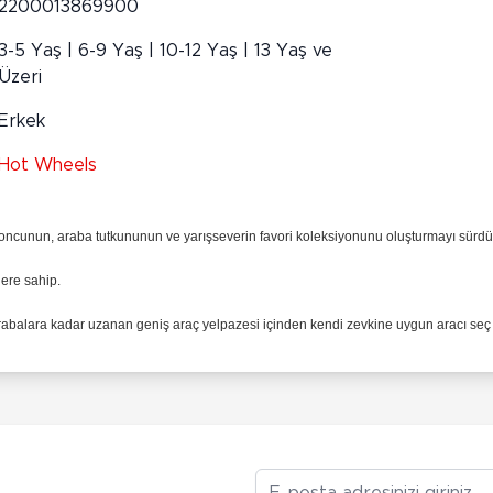
2200013869900
3-5 Yaş | 6-9 Yaş | 10-12 Yaş | 13 Yaş ve
Üzeri
Erkek
Hot Wheels
iyoncunun, araba tutkununun ve yarışseverin favori koleksiyonunu oluşturmayı sürdü
lere sahip.
arabalara kadar uzanan geniş araç yelpazesi içinden kendi zevkine uygun aracı seç ve
E-posta Adresiniz