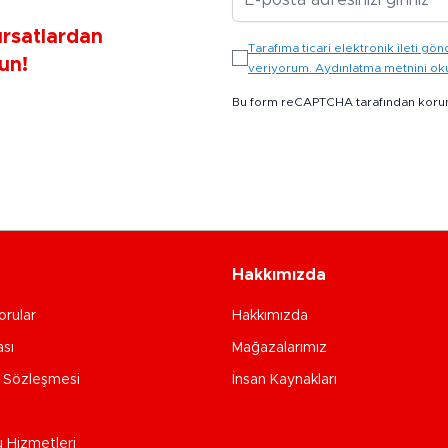
ırsatlardan
Tarafıma ticari elektronik ileti 
un!
veriyorum. Aydınlatma metnini o
Bu form reCAPTCHA tarafından koru
Hakkımızda
orular
Hakkımızda
ası
Mağazalarımız
e Sözleşmesi
İnsan Kaynakları
u Hizmetleri