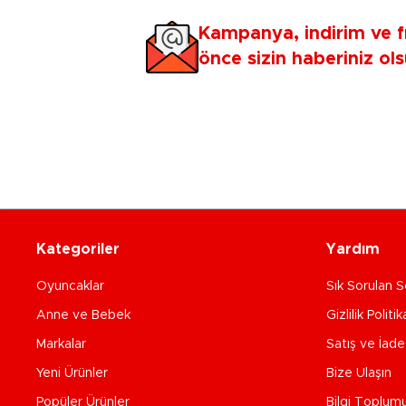
Kampanya, indirim ve f
önce sizin haberiniz ols
Kategoriler
Yardım
Oyuncaklar
Sık Sorulan S
Anne ve Bebek
Gizlilik Politik
Markalar
Satış ve İad
Yeni Ürünler
Bize Ulaşın
Popüler Ürünler
Bilgi Toplum