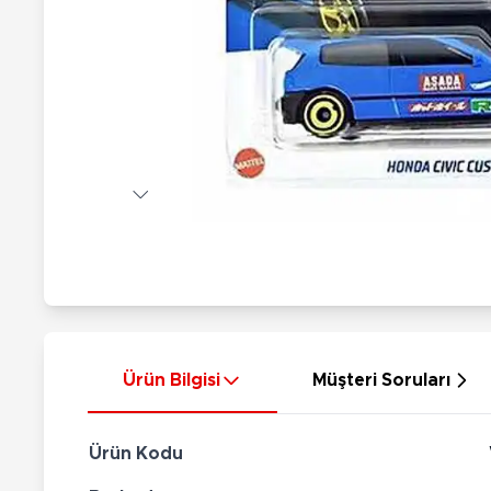
Nerf
Hayvan Figürler
Silahlar
Çeşitli Figürler
Silah Setleri
Koleksiyon Figürler
Kılıç Setleri
Elektronik Ürünler
Ok Setleri
Çeşitli Elektronik Ürünler
Ürün Bilgisi
Müşteri Soruları
Ürün Kodu