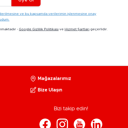
gönderilmesine ve bu kapsamda verilerimin işlenmesine onay
kudum.
nmaktadır -
Google Gizlilik Politikası
ve
Hizmet Şartları
geçerlidir.
Mağazalarımız
Bize Ulaşın
Bizi takip edin!