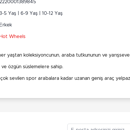
2220001389845
3-5 Yaş | 6-9 Yaş | 10-12 Yaş
Erkek
Hot Wheels
 her yaştan koleksiyoncunun, araba tutkununun ve yarışseve
ra ve özgün süslemelere sahip.
ve çok sevilen spor arabalara kadar uzanan geniş araç yelpa
E-posta Adresiniz