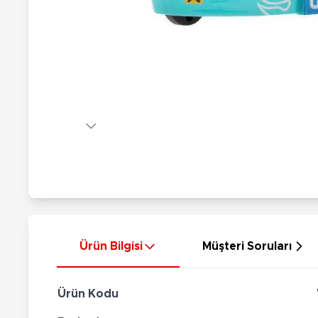
Nerf
Hayvan Figürler
Silahlar
Çeşitli Figürler
Silah Setleri
Koleksiyon Figürler
Kılıç Setleri
Elektronik Ürünler
Ok Setleri
Çeşitli Elektronik Ürünler
Ürün Bilgisi
Müşteri Soruları
Ürün Kodu