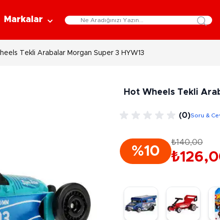
Markalar
heels Tekli Arabalar Morgan Super 3 HYW13
Eğitici Oyuncaklar
Bebekler
Y
Bilim Setleri
Moda Bebekler
L
Hot Wheels Tekli Ar
Gelişim Oyuncakları
Et Bebekler
Au
Oyun Hamurları
Bez Bebekler
M
(0)
Soru & Ce
Fonksiyonlu Bebekler
Çe
Müzik Aletleri
Bebek Evleri
P
₺140,00
3-5 Yaş
6-9 Yaş
%10
Oyuncak Bebek Aksesuarları
₺126,
Oyunlar
Oyuncak Bebek Setleri
K
Pa
Arkadaş - Aile Kutu Oyunları
Kozmetik ve Aksesuar
Yı
Çocuk Kutu Oyunları
Kozmetik ve Güzellik Setleri
Eğitici Oyunlar
A
Aksesuar