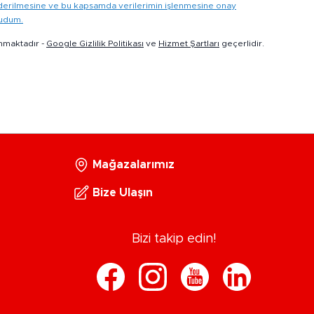
gönderilmesine ve bu kapsamda verilerimin işlenmesine onay
kudum.
nmaktadır -
Google Gizlilik Politikası
ve
Hizmet Şartları
geçerlidir.
Mağazalarımız
Bize Ulaşın
Bizi takip edin!