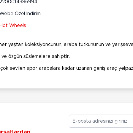
2200014386994
Webe Özel İndirim
Hot Wheels
i her yaştan koleksiyoncunun, araba tutkununun ve yarışsev
a ve özgün süslemelere sahiptir.
ve çok sevilen spor arabalara kadar uzanan geniş araç yelpa
E-posta Adresiniz
ırsatlardan