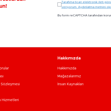
Tarafıma ticari elektronik ileti 
un!
veriyorum. Aydınlatma metnini o
Bu form reCAPTCHA tarafından koru
Hakkımızda
orular
Hakkımızda
ası
Mağazalarımız
e Sözleşmesi
İnsan Kaynakları
u Hizmetleri