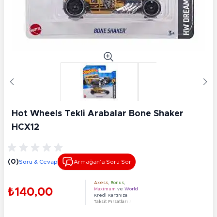
Hot Wheels Tekli Arabalar Bone Shaker
HCX12
(0)
Soru & Cevap
Armağan’a Soru Sor
Axess
,
Bonus
,
₺140,00
Maximum
ve
World
Kredi Kartınıza
Taksit Fırsatları !