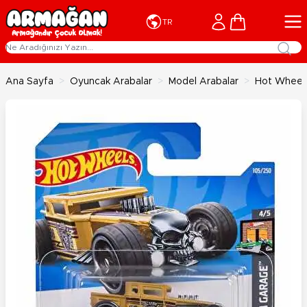
İçeriğe geç
Cart
TR
Ana Sayfa
>
Oyuncak Arabalar
>
Model Arabalar
>
Hot Wheels