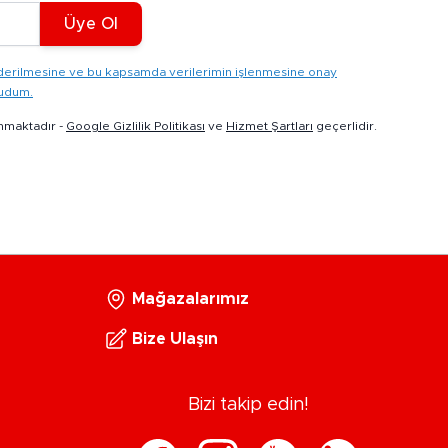
Üye Ol
gönderilmesine ve bu kapsamda verilerimin işlenmesine onay
kudum.
nmaktadır -
Google Gizlilik Politikası
ve
Hizmet Şartları
geçerlidir.
Mağazalarımız
Bize Ulaşın
Bizi takip edin!