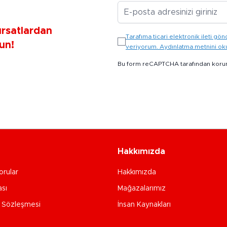
E-posta Adresiniz
ırsatlardan
Tarafıma ticari elektronik ileti 
un!
veriyorum. Aydınlatma metnini o
Bu form reCAPTCHA tarafından koru
Hakkımızda
orular
Hakkımızda
ası
Mağazalarımız
e Sözleşmesi
İnsan Kaynakları