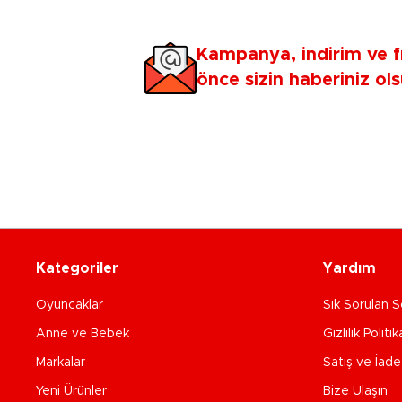
Kampanya, indirim ve f
önce sizin haberiniz ols
Kategoriler
Yardım
Oyuncaklar
Sık Sorulan S
Anne ve Bebek
Gizlilik Politik
Markalar
Satış ve İad
Yeni Ürünler
Bize Ulaşın