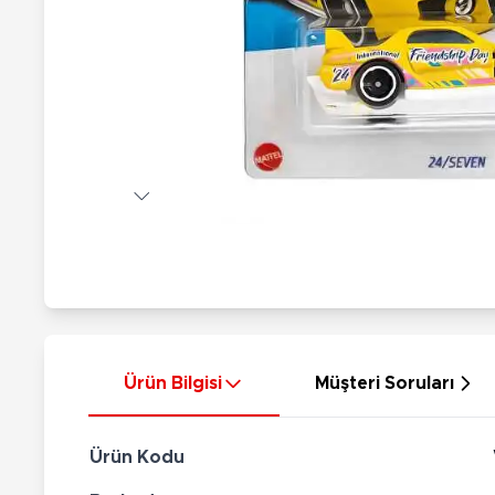
Nerf
Hayvan Figürler
Silahlar
Çeşitli Figürler
Silah Setleri
Koleksiyon Figürler
Kılıç Setleri
Elektronik Ürünler
Ok Setleri
Çeşitli Elektronik Ürünler
Ürün Bilgisi
Müşteri Soruları
Ürün Kodu