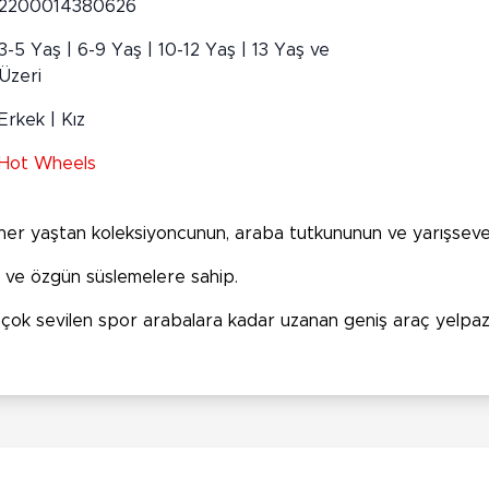
2200014380626
3-5 Yaş | 6-9 Yaş | 10-12 Yaş | 13 Yaş ve
Üzeri
Erkek | Kız
Hot Wheels
i her yaştan koleksiyoncunun, araba tutkununun ve yarışsev
ra ve özgün süslemelere sahip.
ve çok sevilen spor arabalara kadar uzanan geniş araç yelpa